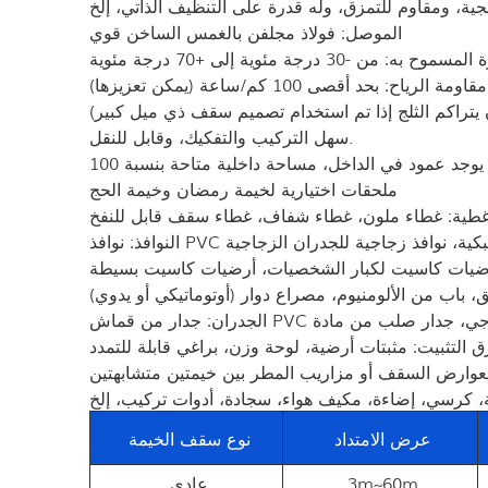
الموصل: فولاذ مجلفن بالغمس الساخن قوي
 -30 درجة مئوية إلى +70 درجة مئوية
مقاومة الرياح: بحد أقصى 100 كم/ساعة (يمكن تعزيزها)
سهل التركيب والتفكيك، وقابل للنقل.
ملحقات اختيارية لخيمة رمضان وخيمة الحج
أغطية: غطاء ملون، غطاء شفاف، غطاء سقف قابل للنفخ
نوافذ شبكية، نوافذ زجاجية للجدران الزجاجية
رضيات كاسيت لكبار الشخصيات، أرضيات كاسيت بسيطة
 باب من الألومنيوم، مصراع دوار (أوتوماتيكي أو يدوي)
 التثبيت: مثبتات أرضية، لوحة وزن، براغي قابلة للتمدد
لعوارض السقف أو مزاريب المطر بين خيمتين متشابهتين
عرض الامتداد
نوع سقف الخيمة
3m~60m
عادي