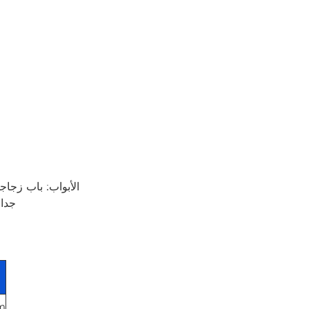
الأبواب: باب زجاج
الجدران:
m