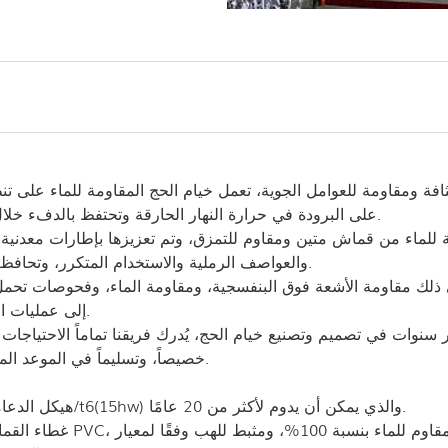
ثافة ومقاومة للعوامل الجوية، تعمل خيام الحج المقاومة للماء على 
على البرودة في حرارة النهار الحارقة وتحتفظ بالدفء خلال ليالي الصحراء الباردة، مما يضمن إقامة مريحة للحجاج.
 للماء من قماش متين ومقاوم للتمزق، وتم تعزيزها بإطارات معدنية ع
والعواصف الرملية والاستخدام المتكرر، وتحافظ على سلامتها الهيكلية حتى في ظروف الصحراء القاسية.
 ذلك مقاومة الأشعة فوق البنفسجية، ومقاومة الماء، وفحوصات تحمل
إلى عمليات الاستبدال المتكررة ويخفض التكاليف طويلة الأجل للعملاء.
سنوات في تصميم وتصنيع خيام الحج، يُدرك فريقنا تماماً الاحتياجات 
خصيصاً، وتسليماً في الموعد المحدد، ودعماً موثوقاً لما بعد البيع لضمان تجربة حج سلسة.
هيكل الدعامة: مصنوع من الألومنيوم المبثوق المضغوط بشدة 6061/t6(15hw) والذي يمكن أن يدوم لأكثر من 20 عامًا.
غطاء القماش: نسيج بوليست