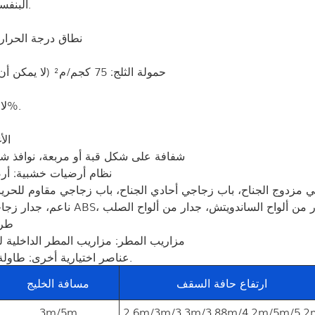
البنفسجية، ومقاوم للتمزق، وله قدرة على التنظيف الذاتي، إلخ.
نطاق درجة الحرارة المسموح به: من
حمولة الثلج: 75 كجم/م² (لا يمكن أن يتراكم الثلج إذا تم استخدام تصميم سقف ذي ميل كبير)
لا يوجد عمود في الداخل، مساحة داخلية متاحة بنسبة 100%.
ال
النوافذ: نوافذ PVC شفافة على شكل قبة أو مربعة، 
نظام أرضيات خشبية: أ
ي مزدوج الجناح، باب زجاجي أحادي الجناح، باب زجاجي مقاوم للحريق،
 جدار من قماش PVC ناعم، جدار زجاجي، جدار صلب من مادة ABS، جدار من ألواح الساندويتش، جدار من ألواح الصلب
طرق
مزاريب المطر: مزاريب المطر الداخلية 
عناصر اختيارية أخرى: طاولة، كرسي، إضاءة، مكيف هواء، سجادة، أدوات تركيب، إلخ.
ارتفاع حافة السقف
مسافة الخليج
3m/5m
2.6m/3m/3.3m/3.88m/4.2m/5m/5.2