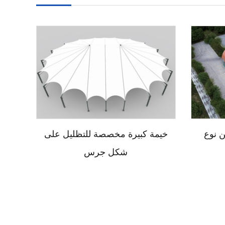
وع TFS
خيمة كبيرة مخصصة للتظليل على
شكل جرس