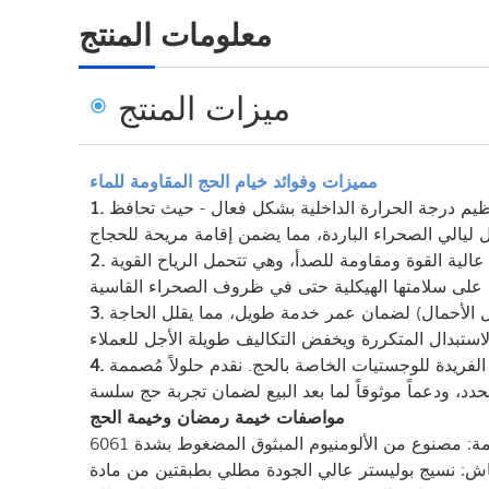
معلومات المنتج
ميزات المنتج
مميزات وفوائد خيام الحج المقاومة للماء
تنظيم درجة الحرارة الداخلية بشكل فعال - حيث تحافظ
الية القوة ومقاومة للصدأ، وهي تتحمل الرياح القوية
 الأحمال) لضمان عمر خدمة طويل، مما يقلل الحاجة
الفريدة للوجستيات الخاصة بالحج. نقدم حلولاً مُصممة
مواصفات خيمة رمضان وخيمة الحج
ر عالي الجودة مطلي بطبقتين من مادة PVC، مقاوم للماء بنسبة 100%، ومثبط للهب وفقًا لمعيار DIN4102 B1، M2، CFM، ومقاوم للأشعة فوق