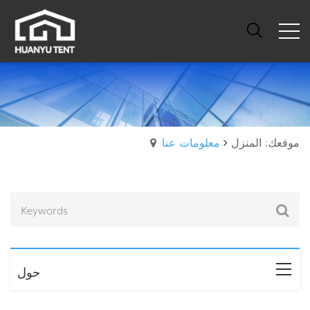
موقعك: المنزل
معلومات عنا
حول