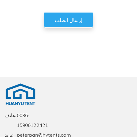
إرسال الطلب
0086-
هاتف:
15906122421
peterpan@hytents.com
بريد: