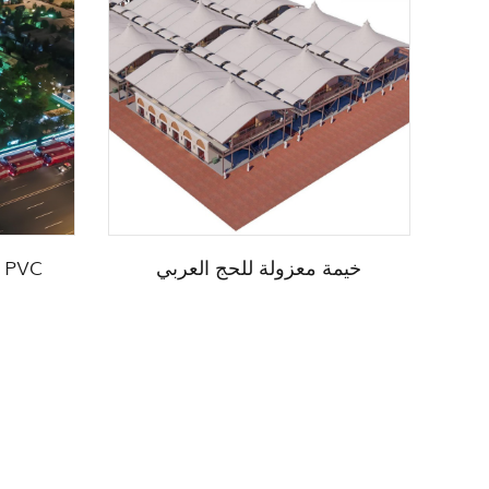
ة
خيمة معزولة للحج العربي