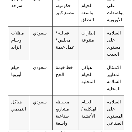
على
الخيام
حكومية،
سرحد
المواصفات
واسعة
مصنع كبير
الأوروبية
النطاق
السلامة
إطارات
فعالية /
سعودي
مظلات
على
متنوعة
مجلس /
وخيام
مستوى
عمل خيمة
الزايد
الحدث
الامتثال
هياكل
خط خيمة
سعودي
خيام
لمعايير
الخيام
الحج
أوروبا
السلامة
المحلية
المحلية
السلامة
الخيام
محفظة
سعودي
هياكل
على
الهيكلية /
مشاريع
التميمي
المستوى
الأغشية
صناعية
الصناعي
واسعة