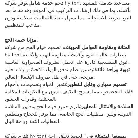
دعم خدمة شامل:
توفر شركة hy tent مساعدة شاملة للمشهد
بأكمله، بما في ذلك إرشادات التركيب في الموقع وخدمة ما بعد
البيع سريعة الاستجابة، مما يسهل تنفيذ الفعاليات بسلاسة ودون
متاعب للمنظمين.
مزايا خيمة الحج:
المتانة ومقاومة العوامل الجوية:
تم تصميم خيام الحج من شركة
hy tent بإطارات عالية القوة وأقمشة مقاومة للهب والأشعة
فوق البنفسجية قادرة على تحمل الظروف الصحراوية القاسية.
تهوية وراحة فائقة:
يضمن نظام تدفق الهواء المُحسَّن بيئة داخلية
مريحة، حتى في ظل ظروف الإشغال العالي.
تصميم معياري وقابل للتطوير:
تتميز الخيام بتصميمات وأحجام
قابلة للتخصيص، مما يسمح بالتكيف المرن مع التكوينات المكانية
المختلفة وقدرات الحشود.
السلامة والامتثال للمعايير:
تلتزم جميع خيام الحج بمعايير السلامة
الدولية وتلبي متطلبات الحج الخاصة، مما يوفر للحجاج ومنظمي
الفعاليات الثقة وراحة البال.
تلتزم شركة hy tent بمهمتها المتمثلة في "الجودة تخلق راحة