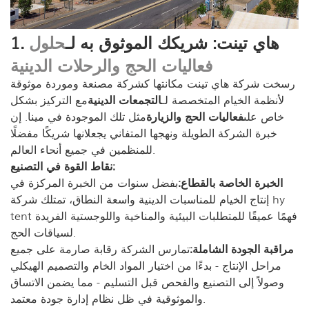
1. هاي تينت: شريكك الموثوق به لـ
حلول
فعاليات الحج والرحلات الدينية
رسخت شركة هاي تينت مكانتها كشركة مصنعة وموردة موثوقة
لأنظمة الخيام المتخصصة لـ
التجمعات الدينية
مع التركيز بشكل
خاص على
فعاليات الحج والزيارة
مثل تلك الموجودة في مينا. إن
خبرة الشركة الطويلة ونهجها المتفاني يجعلانها شريكًا مفضلًا
للمنظمين في جميع أنحاء العالم.
نقاط القوة في التصنيع:
الخبرة الخاصة بالقطاع:
بفضل سنوات من الخبرة المركزة في
إنتاج الخيام للمناسبات الدينية واسعة النطاق، تمتلك شركة hy
tent فهمًا عميقًا للمتطلبات البيئية والمناخية واللوجستية الفريدة
لسياقات الحج.
مراقبة الجودة الشاملة:
تمارس الشركة رقابة صارمة على جميع
مراحل الإنتاج - بدءًا من اختيار المواد الخام والتصميم الهيكلي
وصولاً إلى التصنيع والفحص قبل التسليم - مما يضمن الاتساق
والموثوقية في ظل نظام إدارة جودة معتمد.