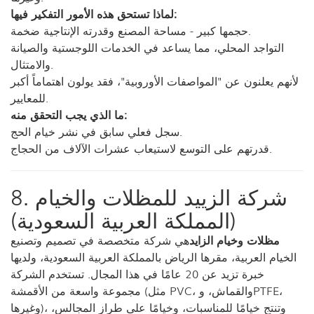
لماذا تستحق هذه الأمور التفكير فيها:
حجمها كبير - مساحة المصنع وقدرته الإنتاجية ضخمة.
التواجد المحلي، مما يساعد في الخدمات اللوجستية والصيانة
والامتثال.
لأنهم يعلنون عن "المواصفات الأوروبية"، فقد يولون اهتماماً أكبر
للمعايير.
ما الذي يجب التحقق منه:
سجل فعلي سابق في نشر خيام الحج.
قدرتهم على التوسع لاستيعاب عشرات الآلاف من الحجاج.
8. شركة الزييد للمظلات والخيام
(المملكة العربية السعودية)
مظلات وخيام الزايد
هي شركة متخصصة في تصميم وتصنيع
الخيام العربية، مقرها الرياض بالمملكة العربية السعودية، ولديها
خبرة تزيد عن 20 عامًا في هذا المجال. تستخدم الشركة
مجموعة واسعة من الأقمشة (مثل PVC، والقماش، وPTFE،
وغيرها)، وتنتج خيامًا للمناسبات، وخيامًا على طراز المجالس،