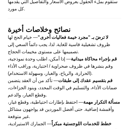
ستقوم بملء الحقول بعروض الأسعار والتفاصيل التي يقدمها
كل مورد.
نصائح وخلاصات أخيرة
لا ترضَ بـ "مجرد خيمة فعاليات أخرى"
— خيام الحج لها
ظروف تشغيلية قاسية للغاية. لذا، يجب دائماً السعي إلى
تصميمها على مستوى مخيمات الحجاج.
قم بإجراء محاكاة ميدانية
— إذا أمكن، اطلب وحدة نموذجية،
وقم بنشرها في ظروف صحراوية / اختبارية، وراقب الأداء
(الحرارة، والرياح، والغبار، وسهولة الاستخدام).
قم بتقسيم عقدك إلى طبقات
— تأكد من أن العقد يتضمن
ضمانات الأداء، والتسليم في الوقت المحدد، وبنود الجزاءات،
وقطع الغيار، والدعم.
مسألة التكرار مهمة
— احتفظ بإطارات احتياطية، وقطع غيار،
وأقمشة إضافية. حتى أفضل الموردين قد يواجهون مشاكل
غير متوقعة.
خطط للخدمات اللوجستية مبكراً
— الجمارك الاستيرادية،