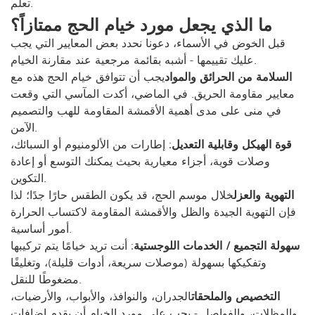
تعلم.
ما الذي يجعل مورد خيام الحج ممتازاً؟
قبل الخوض في الأسماء، دعونا نحدد بعض المعايير التي يجب
عليك تقييمها - أشبه بقائمة مرجعية عند مقارنة الخيام.
السلامة من الحرائق والمواد
يجب أن تتوافق خيام الحج هذه مع
معايير مقاومة الحريق. في الماضي، أكدت المآسي التي وقعت
في منى على مدى أهمية الأقمشة المقاومة للهب والتصميم
الآمن.
قوة الهيكل وقابلية التعديل
: إطارات من الألومنيوم أو السبائك،
وصلات قوية، أجزاء معيارية بحيث يمكنك التوسع أو إعادة
التكوين.
التهوية والعزل
خلال موسم الحج، قد يكون الطقس حارًا جدًا؛ لذا
فإن التهوية الجيدة والظل والأقمشة المقاومة لاكتساب الحرارة
أمور أساسية.
سهولة التجميع / الخدمات اللوجستية
: أنت تريد خيامًا يتم تركيبها
وتفكيكها بسهولة (موصلات سريعة، أدوات قليلة)، وتغليفًا
مضغوطًا للنقل.
التخصيص والملحقات
الجدران، والنوافذ، والأبواب، والأرضيات،
والمظلات، والفواصل - يجب على مورد الخيام أن يقدم إضافات.