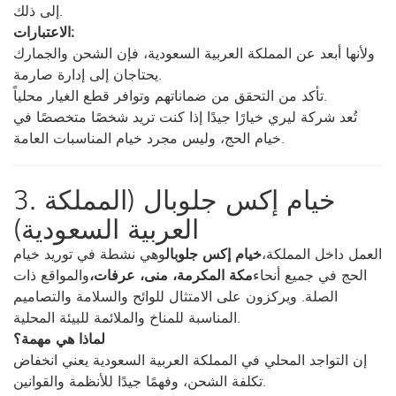
إلى ذلك.
الاعتبارات:
ولأنها أبعد عن المملكة العربية السعودية، فإن الشحن والجمارك
يحتاجان إلى إدارة صارمة.
تأكد من التحقق من ضماناتهم وتوافر قطع الغيار محلياً.
تُعد شركة ليري خيارًا جيدًا إذا كنت تريد شخصًا متخصصًا في
خيام الحج، وليس مجرد خيام المناسبات العامة.
3. خيام إكس جلوبال (المملكة
العربية السعودية)
العمل داخل المملكة،
خيام إكس جلوبال
وهي نشطة في توريد خيام
الحج في جميع أنحاء
مكة المكرمة، منى، عرفات،
والمواقع ذات
الصلة. ويركزون على الامتثال للوائح والسلامة والتصاميم
المناسبة للمناخ والملائمة للبيئة المحلية.
لماذا هي مهمة؟
إن التواجد المحلي في المملكة العربية السعودية يعني انخفاض
تكلفة الشحن، وفهمًا جيدًا للأنظمة والقوانين.