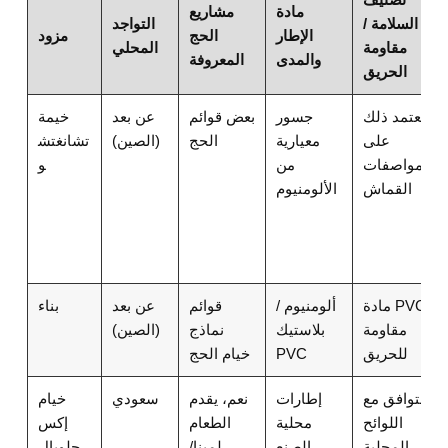
مادة
مشاريع
السلامة /
التواجد
الإطار
الحج
مزود
مقاومة
المحلي
والمدى
المعروفة
الحريق
يعتمد ذلك
جسور
بعض قوائم
عن بعد
خيمة
على
معيارية
الحج
(الصين)
تشانغتش
مواصفات
من
و
القماش
الألومنيوم
مادة PVC
ألومنيوم /
قوائم
عن بعد
بناء
مقاومة
بلاستيك
نماذج
(الصين)
للحريق
PVC
خيام الحج
متوافق مع
إطارات
نعم، يقدم
سعودي
خيام
اللوائح
محلية
الطعام
إكس
المحلية
الصنع
لمينا/
جلوبال