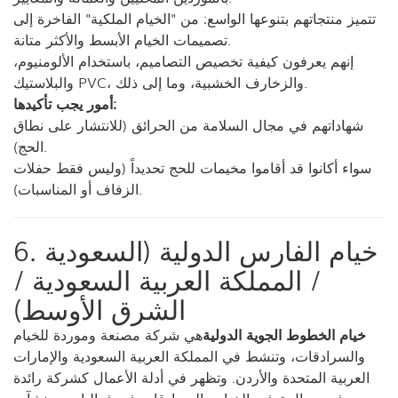
تتميز منتجاتهم بتنوعها الواسع: من "الخيام الملكية" الفاخرة إلى
تصميمات الخيام الأبسط والأكثر متانة.
إنهم يعرفون كيفية تخصيص التصاميم، باستخدام الألومنيوم،
والبلاستيك PVC، والزخارف الخشبية، وما إلى ذلك.
أمور يجب تأكيدها:
شهاداتهم في مجال السلامة من الحرائق (للانتشار على نطاق
الحج).
سواء أكانوا قد أقاموا مخيمات للحج تحديداً (وليس فقط حفلات
الزفاف أو المناسبات).
6. خيام الفارس الدولية (السعودية
/ المملكة العربية السعودية /
الشرق الأوسط)
خيام الخطوط الجوية الدولية
هي شركة مصنعة وموردة للخيام
والسرادقات، وتنشط في المملكة العربية السعودية والإمارات
العربية المتحدة والأردن. وتظهر في أدلة الأعمال كشركة رائدة
في مجال توفير الخيام والسرادقات في فعاليات ومنشآت