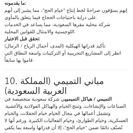
ما يقدمونه:
إنهم يسوّقون صراحةً لخط إنتاج "خيام الحج"، مما يشير إلى أنهم
على دراية باحتياجات الحجاج فيما يتعلق بالمأوى.
شركة محلية مقرها السعودية، مما يساعد في الخدمات
اللوجستية والامتثال للقوانين المحلية.
تحقق قبل الاختيار:
تأكيد قدراتها الهيكلية (المدى، أحمال الرياح / الرمال).
انظر إلى المشاريع التجريبية أو التركيبات واسعة النطاق التي
قاموا بها سابقاً.
10. مباني التميمي (المملكة
العربية السعودية)
التميمي / هياكل التميمي
هي شركة سعودية متخصصة في
الصناعات والإنشاءات، وتنتج الخيام والهياكل الفولاذية والأغشية.
وتشمل أعمالها في مجال الخيام خيام الحفلات، والخيام
العسكرية، وخيام الطوارئ، وخيام الفعاليات الكبيرة. ورغم أنها لا
تُصنّف دائمًا ضمن "خيام الحج"، إلا أن قدراتها واسعة بما يكفي