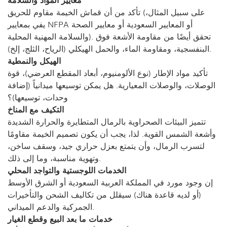
تأكد من أن قماش الخيمة مقاوم للحريق (على سبيل المثال،
يفي بمعايير NFPA أو المعايير السعودية أو معايير الصحة
والسلامة المهنية المحلية). تحقق أيضًا من مقاومة الأشعة فوق
البنفسجية، ومقاومة الماء، والحمل الهيكلي (الرياح، الثلج، إلخ).
الهيكل والنمطية
تأكيد مواد الإطار (نوع الألومنيوم، أبعاد المقطع العرضي)، قوة
الوصلات، والوصلات المعيارية. هل يمكن توسيعها ميدانياً (إضافة
وحدات، توسيعها)؟
التكيف مع المناخ
تتميز البيئات الصحراوية بالرمال المتطايرة والحرارة الشديدة
وأشعة الشمس القوية. لذا، يجب أن يكون تصميم الخيمة مقاومًا
لتسرب الرمال، وأن يتمتع بعزل حراري جيد، وسقف ساخن،
وتهوية مناسبة، وما إلى ذلك.
الخدمات اللوجستية والتواجد المحلي
إن وجود مورد في المملكة العربية السعودية أو الشرق الأوسط
(أو لديه قاعدة هناك) سيقلل من تكاليف الشحن والتأخيرات
الجمركية والدعم الميداني.
خدمات ما بعد البيع وقطع الغيار