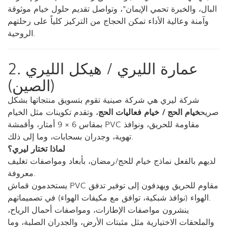
البال، والخبرة تحمي الإيمان"، وتواصل تقديم حلول خيام موثوقة
وآمنة وعالية الأداء تمكن الحجاج من التركيز كلياً على رحلتهم
الروحية.
2. عمارة الليري / هيكل الليري
(الصين)
شركة ليري هي شركة صينية تقوم بتسويق منتجاتها بشكل
صريح
خيام الحج / خيام فعاليات الحج
، وتقدم تكوينات مثل الخيام
بمقاس 6 × 9 أمتار، وأقمشة PVC مقاومة للحريق، ونوافذ
تهوية، وجدران بسحابات، وما إلى ذلك.
لماذا تختار ليري؟
لديهم بالفعل نماذج خيام للحج/رمضان، بأبعاد ومواصفات تغليف
معروفة.
يستخدمون قماش PVC مقاوم للحريق ويهدفون إلى توفير تدفق
الهواء (نوافذ شبكية، توافق مع مكيفات الهواء) في تصميماتهم.
ينشرون مواصفات الإطارات، ومواصفات أحمال الرياح،
والملحقات الاختيارية مثل مثبتات الأرض، والجدران الصلبة، وما