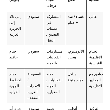
عرفات
عالي
غشاء / شد
المشاركة
سعودي
إلى تلاد
+ خيام
في
إلى
عمليات
الجزيرة
التعدين /
العربية
النقل
الخيام
الألومنيوم،
مستلزمات
سعودي
خيام
الإقليمية
هجين
الفعاليات
جافيد
القياسية
والخيام
متوافق مع
هياكل
خيام
السعودية
خيام
المعايير
خيام متينة
الفعاليات /
/
الخطوط
الإقليمية
الخيام
الإمارات
الجوية
المعيارية
العربية
الدولية
المتحدة
التركيز
أنظمة
عقود
سعودي
خيام أبو