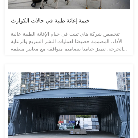
خيمة إغاثة طبية في حالات الكوارث
تتخصص شركة هاي تينت في خيام الإغاثة الطبية عالية
الأداء، المصممة خصيصًا لعمليات النشر السريع والرعاية
الحرجة. تتميز خيامنا بتصاميم متوافقة مع معايير منظمة
الصحة العالمية، وتخطيطات لمكافحة العدوى، ومواد
مقاومة للعوامل الجوية والأشعة فوق البنفسجية، وقابلية
للتوسيع. تُعد خيامنا مثالية للمشتريات الطارئة، والجهات
الحكومية، والمنظمات غير الحكومية، وتجار الجملة،
والموزعين العالميين. نقدم خدمات التخصيص الكامل،
وخدمات تصنيع المعدات الأصلية/تصميم المعدات الأصلية،
وأسعارًا خاصة للكميات الكبيرة، وخدمات لوجستية دولية
سريعة.