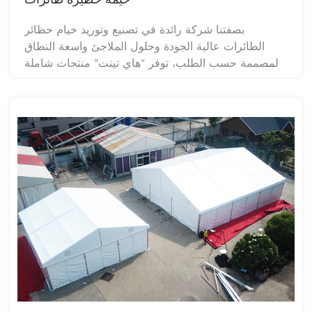
بصفتنا شركة رائدة في تصنيع وتوريد خيام حظائر
الطائرات عالية الجودة وحلول الملاجئ واسعة النطاق
المصممة حسب الطلب، توفر "هاي تينت" منتجات شاملة
وموثوقة وفعّالة من حيث التكلفة لعملائها حول العالم.
صُممت خيام حظائر الطائرات لدينا لتكون متينة، ومقاومة
للظروف الجوية القاسية، وسريعة التركيب، مما يجعلها
مثالية لتطبيقات الطيران، والجيش، والصناعة، والطوارئ.
نقدم خدمات متكاملة لسلسلة التوريد، تشمل تحديد
المقاسات حسب الطلب، والتصميم الفني، ودعم تصنيع
المعدات الأصلية/تصميم المعدات الأصلية، والخدمات
اللوجستية العالمية، مما يضمن تجربة سلسة للموزعين
وشركاء التوريد. ثق بـ"هاي تينت" للحصول على حلول
ملاجئ مبتكرة مصممة خصيصًا لتلبية احتياجاتك. تواصل
معنا للحصول على أسعار تنافسية ودعم للمشاريع.