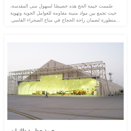
صُممت خيمة الحج هذه خصيصًا لسهول منى المقدسة،
حيث تجمع بين مواد متينة مقاومة للعوامل الجوية وتهوية
متطورة لضمان راحة الحجاج في مناخ الصحراء القاسي.
يتيح تصميمها المعياري إمكانية نشرها بسرعة وعلى نطاق
واسع، مما يوفر حلاً موثوقًا لخيمة الحج لاستيعاب آلاف
الحجاج. وبفضل استيفائها لأعلى معايير السلامة والفعالية،
تُعد خيمة الحج هذه الخيار الأمثل لمنظمي التجمعات
الدينية، فهي مأوى يُحافظ على التقاليد ويُقدم أداءً عصريًا.
خيمة حظيرة طائرات