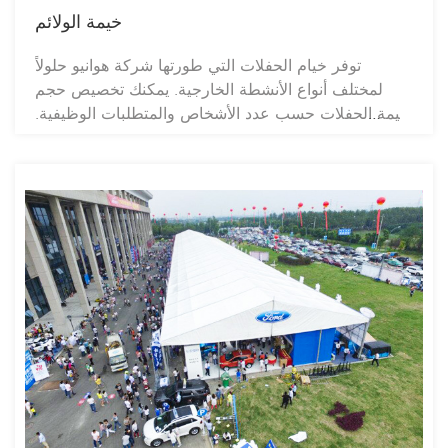
خيمة الولائم
توفر خيام الحفلات التي طورتها شركة هوانيو حلولاً
لمختلف أنواع الأنشطة الخارجية. يمكنك تخصيص حجم
خيمة الحفلات حسب عدد الأشخاص والمتطلبات الوظيفية.
تتميز هذه الخيام بمزايا لا حصر لها مقارنةً بالأرض، حيث
يمكنك بناؤها على أي سطح، بما في ذلك أرضية الساحة
الخرسانية، أو حديقة المنزل، أو حتى الشاطئ. تعتمد خيام
الحفلات تصميمًا معياريًا، مما يتيح لك إتمام عملية التركيب
والتفكيك بسرعة. لا تحتوي الخيمة على أعمدة دعم داخلية،
مما يوفر مساحة داخلية واسعة تتيح مرونة في تخطيط
الأنشطة. يمكنك استخدام الإضاءة، والديكورات، وحلبة
الرقص، والمسرح، وغيرها من المعدات داخل الخيمة
لتعزيز دورها في الحفلات.