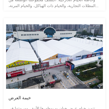
المظلات التجارية، والخيام ذات الهياكل، والخيام المرنة،
المصممة خصيصًا لتدوم طويلًا وتقاوم مختلف الظروف
الجوية. خيامنا مثالية لحفلات الزفاف، والمهرجانات،
واجتماعات الشركات، والمعارض، فهي توفر مأوىً موثوقًا
وتصميمًا أنيقًا. نوفر أحجامًا وأقمشةً وإكسسوارات قابلة
للتخصيص لتناسب احتياجاتك الخاصة. تضمن "هاي تينت"
جودةً عاليةً في التصنيع، وأسعارًا تنافسية، ودعمًا فنيًا
احترافيًا لفعاليتك القادمة. استكشف مجموعتنا لتجد الحل
الأمثل لخيمة فعالياتك الخارجية، مما يضمن لك فعالية
ناجحة لا تُنسى.
خيمة العرض
تتميز خيام عرض هوان يو بمظهرها الأنيق، ومرونتها في