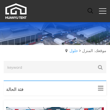
موقعك: المنزل
حلول
فئة الحالة