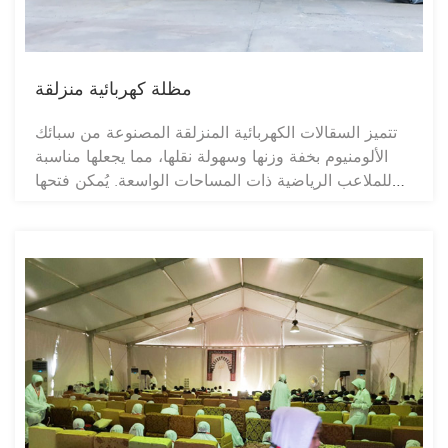
مظلة كهربائية منزلقة
تتميز السقالات الكهربائية المنزلقة المصنوعة من سبائك
الألومنيوم بخفة وزنها وسهولة نقلها، مما يجعلها مناسبة
للملاعب الرياضية ذات المساحات الواسعة. يُمكن فتحها
وإغلاقها بسهولة تامة باستخدام جهاز تحكم عن بُعد، من
المنتصف إلى كلا الجانبين، مع إمكانية التبديل بين الوضعين
الداخلي والخارجي حسب الحاجة. في حال سوء الأحوال
الجوية، كالرياح والأمطار، يُمكن إغلاق السقف لتوفير
حماية فعّالة للبيئة الداخلية. لا تقتصر فوائد السقالات
الكهربائية المنزلقة على الحماية من الشمس والمطر
فحسب، بل يُمكن أيضًا تغطية الجدران المحيطة بها بأغشية
شفافة من مادة PVC، أو ألواح ستائرية من البولي
كربونات، أو ستائر منزلقة من سبائك الألومنيوم، وغيرها
من المواد، لتصميمها بشكل مفتوح أو مغلق بالكامل، بما
يلبي مختلف الاحتياجات.