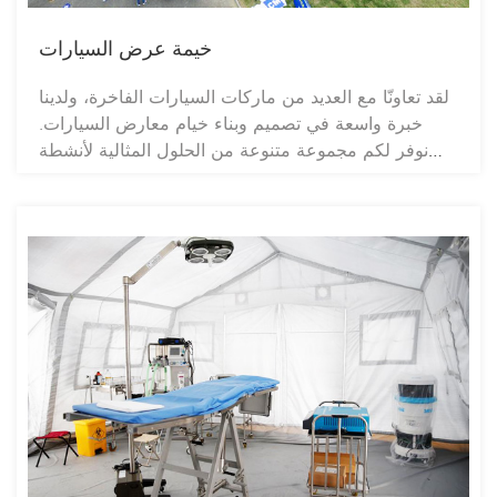
خيمة عرض السيارات
لقد تعاونّا مع العديد من ماركات السيارات الفاخرة، ولدينا
خبرة واسعة في تصميم وبناء خيام معارض السيارات.
نوفر لكم مجموعة متنوعة من الحلول المثالية لأنشطة
معارض السيارات المؤقتة، ونضمن لكم أجواءً ممتعة
للزوار والعارضين. كما تلبي سلسلة خيام معارض
السيارات جميع متطلبات منظمي المعارض فيما يخص
قاعات عرض السيارات المؤقتة: فهي تتميز بمرونة عالية،
ويمكن تركيبها وإزالتها في وقت قياسي؛ وتوفر خيارات
تصميمية واسعة، وعناصر زخرفية متنوعة، وخيارات
تصميمية متعددة لتكييف مظهر المساحة المؤقتة مع
تصميم العلامة التجارية؛ كما يوفر الجدار الخارجي الإعلاني
المميز للخيمة أفضل فرصة لعرض المنتجات والخدمات
بشكل مباشر.