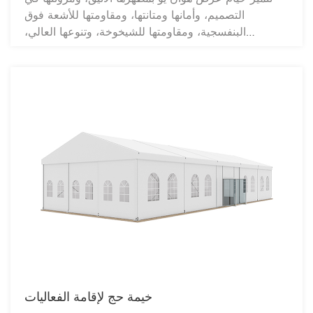
التصميم، وأمانها ومتانتها، ومقاومتها للأشعة فوق
البنفسجية، ومقاومتها للشيخوخة، وتنوعها العالي،
ومقاومتها للمطر، وواقيات الشمس، ومقاومتها الجيدة
للهب. بفضل خصائصها الممتازة من حيث الأمان
والموثوقية، تستطيع خيمة العرض مقاومة رياح تتراوح
سرعتها بين 8 و10 درجات، وهي مناسبة لجميع أنواع
المعارض، وعروض السيارات، والمعارض الخارجية،
وإطلاق العلامات التجارية، والاحتفالات.
خيمة حج لإقامة الفعاليات