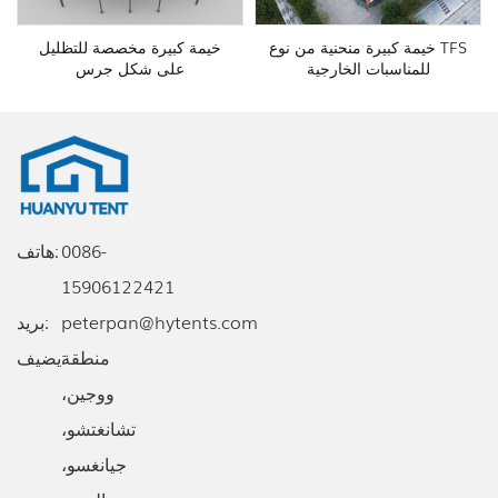
خيمة كبيرة منحنية من نوع TFS
خيمة كبيرة مخصصة للتظليل
للمناسبات الخارجية
على شكل جرس
0086-
هاتف:
15906122421
peterpan@hytents.com
بريد:
يضيف:
منطقة
ووجين،
تشانغتشو،
جيانغسو،