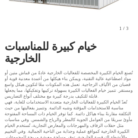
1
/
3
خيام كبيرة للمناسبات
الخارجية
تُصنع الخيام الكبيرة المخصصة للفعاليات الخارجية عادةً من قماش متين أو
مواد اصطناعية عالية التقنية، ويمكن بناء هيكلها من أعمدة معدنية قوية أو
قضبان من الألياف الزجاجية. تعمل هذه المكونات معًا لتكوين هيكل واسع
ومستقر. تتميز خيام الفعاليات الكبيرة بسهولة تركيبها وتفكيكها، مما يجعلها
قابلة للتكيف بدرجة كبيرة مع مختلف أنواع التضاريس.
تُعدّ الخيام الكبيرة للفعاليات الخارجية متعددة الاستخدامات للغاية، فهي
مناسبة للاستخدامات المؤقتة وشبه الدائمة. وتتميز بفعاليتها من حيث
التكلفة مقارنةً ببناء هياكل دائمة. كما توفر الخيام ذات المساحة المفتوحة
مأوىً سريعًا من العوامل الجوية كالمطر والرياح والشمس. وفي مناسبات
مثل حفلات الزفاف والمهرجانات والمعارض التجارية، تُستخدم الخيام
الكبيرة الخارجية كمواقع عملية وجذابة من الناحية الجمالية. وفي التخييم
والأنشطة الترفيهية الخارجية، توفر مساحة معيشة مريحة للمجموعات.