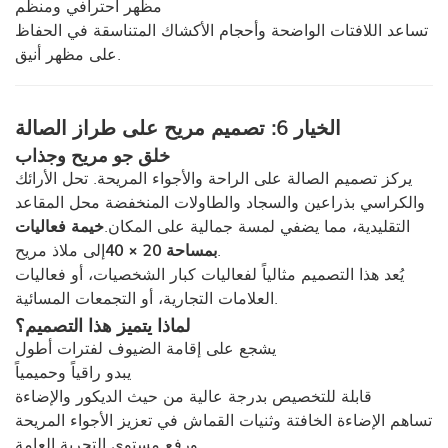
مظهر احترافي ومنظم
تساعد اللافتات الواضحة وأحجام الأكشاك المتناسقة في الحفاظ
على مظهر أنيق.
الخيار 6: تصميم مريح على طراز الصالة
خلق جو مريح وجذاب
يركز تصميم الصالة على الراحة والأجواء المريحة. تحل الأرائك
والكراسي بذراعين والسجاد والطاولات المنخفضة محل المقاعد
التقليدية، مما يضفي لمسة جمالية على المكان.
خيمة فعاليات
إلى ملاذ مريح.
بمساحة 20 × 40
يُعد هذا التصميم مثالياً لفعاليات كبار الشخصيات، أو فعاليات
العلامات التجارية، أو التجمعات المسائية.
لماذا يتميز هذا التصميم؟
يشجع على إقامة الضيوف لفترات أطول
يبدو راقياً وحميمياً
قابلة للتخصيص بدرجة عالية من حيث الديكور والإضاءة
تساهم الإضاءة الخافتة وثنيات القماش في تعزيز الأجواء المريحة
ورفع مستوى التجربة العامة.