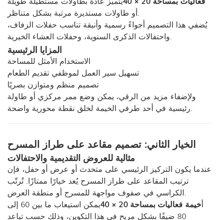
فعاليات بمساحة 20 × 40
يتميز عادةً بطاولات مستطيلة طويلة
أو طاولات مستديرة مرتبة بشكل متناظر.
يُضفي هذا التصميم أجواءً رسمية وأنيقة تناسب حفلات الزفاف،
واحتفالات الذكرى السنوية، وحفلات العشاء الخيرية.
المزايا الرئيسية
الاستخدام الأمثل للمساحة
تسهيل سير العمل لموظفي تقديم الطعام
تصميم منظم ومتوازن بصريًا
ولإضفاء مزيد من الرقي، يمكن وضع ممر مركزي أو طاولة
رئيسية في أحد طرفي الخيمة لخلق نقطة محورية واضحة.
الخيار الثاني: تصميم مقاعد على طراز المسرح
مثالية للعروض التقديمية والاحتفالات
عندما يكون التركيز الرئيسي على متحدث أو عرض أو حفل، فإن
ترتيب المقاعد على طراز المسرح يُعد خيارًا ممتازًا. تُرتّب
الكراسي في صفوف مواجهة للمسرح أو منطقة العرض.
أ
خيمة فعاليات بمساحة 20 × 40
يمكن استيعاب ما بين 60 إلى
80 ضيفًا بشكل مريح في هذا التكوين، وذلك حسب تباعد