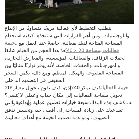
يتطلب التخطيط لأي فعالية مزيجًا متساويًا من الإبداع
واللوجستيات. ومن أهم القرارات التي ستتخذها كيفية استخدام
المساحة المتاحة لديك بفعالية، خاصةً عند العمل مع...
خيمة
فعاليات بمساحة 20 × 40
يُعدّ هذا الحجم من الخيام شائعًا
لحفلات الزفاف، والفعاليات المؤسسية، والمعارض التجارية،
والمهرجانات، والحفلات الخاصة، لأنه يوفر توازنًا مثاليًا بين
المساحة المفتوحة والهيكل المنظم. ومع ذلك، يكمن السحر
الحقيقي في التصميم الداخلي.
خيمة الفعاليات
كيف يمكن
20x40
إذن، كيف تقوم بتحويل معيار؟
تحويل مساحة الفعاليات إلى مكان جذاب وعملي لا يُنسى؟
تستكشف هذه المقالة
سبعة خيارات تصميم عملية وإبداعية
والتي
تساعدك على زيادة المساحة إلى أقصى حد، وتحسين تدفق
الضيوف، ومواءمة تصميم الخيمة مع أهداف فعاليتك.