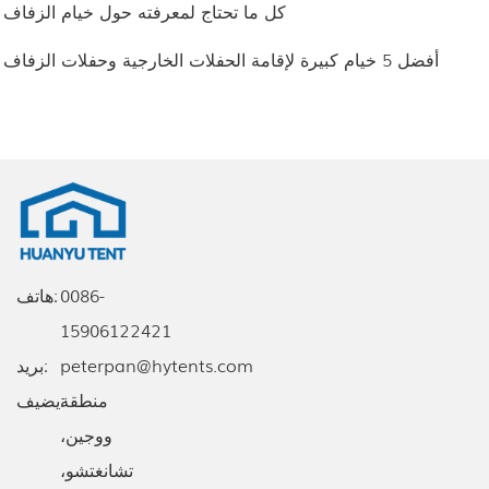
3. كل ما تحتاج لمعرفته حول خيام الزفاف
4. أفضل 5 خيام كبيرة لإقامة الحفلات الخارجية وحفلات الزفاف
0086-
هاتف:
15906122421
peterpan@hytents.com
بريد:
يضيف:
منطقة
ووجين،
تشانغتشو،