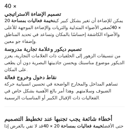
× 40
تصميم الإضاءة الاستراتيجي
يمكن للإضاءة أن تغير بشكل كبير كيف
خيمة فعاليات بمساحة 20
× 40
تُضفي الأضواء المتدلية والثريات والإضاءة الموجهة للأعلى
والأضواء الكاشفة إحساسًا بالمكان وتساعد في تحديد المناطق
وإضفاء جو معين.
تصميم ديكور وعلامة تجارية مدروسة
من تنسيقات الزهور إلى الخلفيات ذات العلامات التجارية، يعزز
الديكور موضوع مناسبتك ويحسن جاذبيتها البصرية دون أن يطغى
على المكان.
نقاط دخول وخروج فعالة
تساهم المداخل والمخارج الواضحة في تحسين انسيابية حركة
الضيوف وسلامتهم. وهذا أمر بالغ الأهمية بشكل خاص في
الفعاليات ذات الإقبال الكبير أو المناسبات الرسمية.
أخطاء شائعة يجب تجنبها عند تخطيط التصميم
حتى الأفضل
خيمة فعاليات بمساحة 20 × 40
قد لا تفي بالغرض إذا