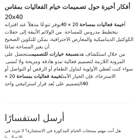
أفكار أخيرة حول تصميمات خيام الفعاليات بمقاس
20x40
أ
خيمة فعاليات بمساحة 20 × 40
يوفر تنوعًا مذهلاً عند اقترانه
بتخطيط مدروس للمساحة. من الولائم الأنيقة إلى حفلات
الكوكتيل الديناميكية والمعارض الاحترافية، يمكن للتكوين الصحيح
أن يغير المساحة تمامًا.
من خلال استكشاف هذه
سبعة خيارات للتصميم
ستحصل على
المرونة اللازمة لتصميم فعالية تبدو هادفة ومريحة ولا تُنسى.
سواء كنت تُعطي الأولوية لتناول الطعام أو الرقص أو التواصل أو
الاسترخاء، فإن الخيار الأمثل
خيمة فعاليات بمساحة 20 ×
التصميم على بُعد قرار استراتيجي واحد.
40
أرسل استفسارًا
هل أنت مهتم بمنتجات الخيام المذكورة في الاستشارة؟ لا تتردد في
الاتصال بنا.