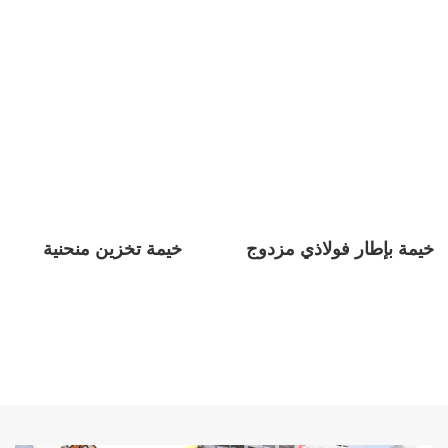
المؤهلات
شركتنا حاصلة على شهادات CE و SGS، بالإضافة إلى 35 براءة
اختراع تقنية.
ملحقات الخيام
خيمة بإطار فولاذي مزدوج
خيمة تخزين منحنية
لا يقتصر الأمر على الخيام عالية الجودة فحسب، بل يمكن
لفريقنا المحترف أيضًا تقديم أنواع مختلفة من المرافق الداعمة
مثل التشطيبات الداخلية والأثاث والإضاءة والجدران الصلبة
ونظام الأرضيات وتكييف الهواء.
إرشادات فنية