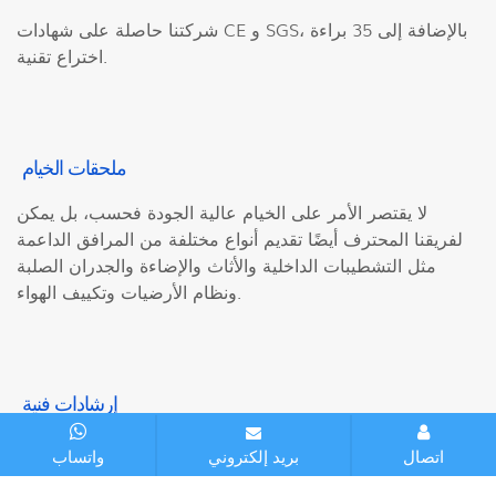
شركتنا حاصلة على شهادات CE و SGS، بالإضافة إلى 35 براءة
اختراع تقنية.
ملحقات الخيام
لا يقتصر الأمر على الخيام عالية الجودة فحسب، بل يمكن
لفريقنا المحترف أيضًا تقديم أنواع مختلفة من المرافق الداعمة
مثل التشطيبات الداخلية والأثاث والإضاءة والجدران الصلبة
ونظام الأرضيات وتكييف الهواء.
إرشادات فنية
سنقوم بتطوير حلول احترافية مسبقاً لمساعدتك في اختيارك.
اتصال
بريد إلكتروني
واتساب
سيتم فحص كل جزء من الخيمة قبل تحميلها. في بعض المشاريع