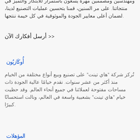
تركز شركة هاي تينت على التصميم حسب الطلب. بفضل خبرتنا
ومهندسين ومصممين مهرة يسعون باستمرار للابتكار والتميز في
التي تزيد عن 20 عامًا وتقنياتنا الحاصلة على براءات اختراع
منتجاتنا. على مر السنين، قمنا بتحسين عمليات التصنيع لدينا،
متعددة، نحول احتياجات عملائنا إلى واقع ملموس. يمكن تعديل
لضمان أعلى معايير الجودة والموثوقية في كل خيمة ننتجها.
أنماط الخيام وموادها بمرونة، كما أنها تدعم التحسينات
المستقبلية لتزويد عملائنا بحلول مُحسّنة باستمرار.
أرسل أفكارك الآن >>
أُوكَازيُون
تُركز شركة "هاي تينت" على تصنيع وبيع أنواع مختلفة من الخيام
منذ أكثر من عشر سنوات. نقدم خيامًا عالية الجودة ذات
مساحات مفتوحة لعملائنا في جميع أنحاء العالم. وقد حظيت
خيام "هاي تينت" بشعبية واسعة في العالم، ونالت استحسانًا
كبيرًا.
المؤهلات