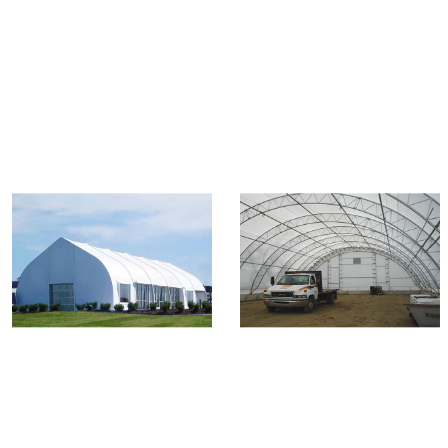
تصميم مخصص
تركز شركة هاي تينت على التصميم حسب الطلب. بفضل خبرتنا
التي تزيد عن 20 عامًا وتقنياتنا الحاصلة على براءات اختراع
متعددة، نحول احتياجات عملائنا إلى واقع ملموس. يمكن تعديل
أنماط الخيام وموادها بمرونة، كما أنها تدعم التحسينات
المستقبلية لتزويد عملائنا بحلول مُحسّنة باستمرار.
أُوكَازيُون
تُركز شركة "هاي تينت" على تصنيع وبيع أنواع مختلفة من الخيام
منذ أكثر من عشر سنوات. نقدم خيامًا عالية الجودة ذات
مساحات مفتوحة لعملائنا في جميع أنحاء العالم. وقد حظيت
خيام "هاي تينت" بشعبية واسعة في العالم، ونالت استحسانًا
كبيرًا.