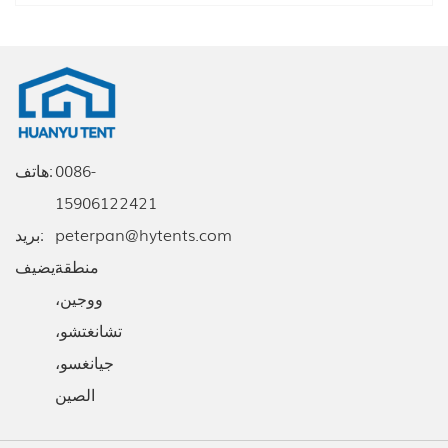
0086-
هاتف:
15906122421
peterpan@hytents.com
بريد:
يضيف:
منطقة
ووجين،
تشانغتشو،
جيانغسو،
الصين