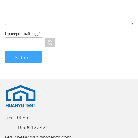
Проверочный код:
*
Тел.:
0086-
15906122421
Mail:
peterpan@hytents.com