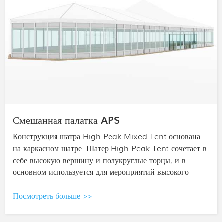
Палатка для спортивного зала
Его можно быстро построить, гибко настраивать и
использовать повторно. Он подходит для незанятых
городских территорий и крыш, и его можно завершить
и ввести в эксплуатацию в течение недели.
Посмотреть больше >>