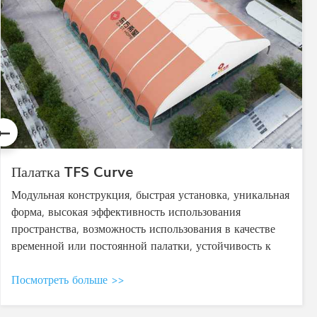
Смешанная палатка APS
Конструкция шатра High Peak Mixed Tent основана
на каркасном шатре. Шатер High Peak Tent сочетает в
себе высокую вершину и полукруглые торцы, и в
основном используется для мероприятий высокого
уровня.
Посмотреть больше >>