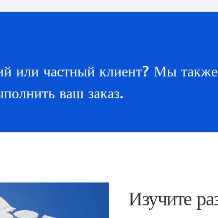
Все товары
тий или частный клиент? Мы такж
полнить ваш заказ.
Изучите ра