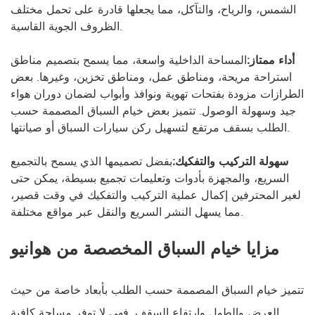
الشمس، والرياح، والتآكل، مما يجعلها قادرة على تحمل مختلف
الظروف الجوية القاسية.
أداء ممتاز:
المساحة الداخلية واسعة، مما يسمح بتصميم مناطق
استراحة مريحة، ومناطق عمل، ومناطق تخزين، وغيرها. بعض
الطرازات مزودة بفتحات تهوية ونوافذ وأبواب لضمان دوران هواء
جيد وسهولة الوصول. تتميز بعض خيام السباق المصممة حسب
الطلب بسقف مرتفع لتسهيل ركن سيارات السباق أو صيانتها.
سهولة التركيب والتفكيك:
بفضل تصميمها الذي يسمح بالتجميع
السريع، والمجهزة بأدوات وتعليمات تجميع بسيطة، يمكن حتى
لغير المحترفين إكمال عملية التركيب والتفكيك في وقت قصير،
مما يسهل النشر السريع والنقل عبر مواقع مختلفة.
مزايا خيام السباق المخصصة من هوانيو
تتميز خيام السباق المصممة حسب الطلب بأبعاد خاصة من حيث
العرض والطول وارتفاع السقف. فهي لا توفر مساحة كافية