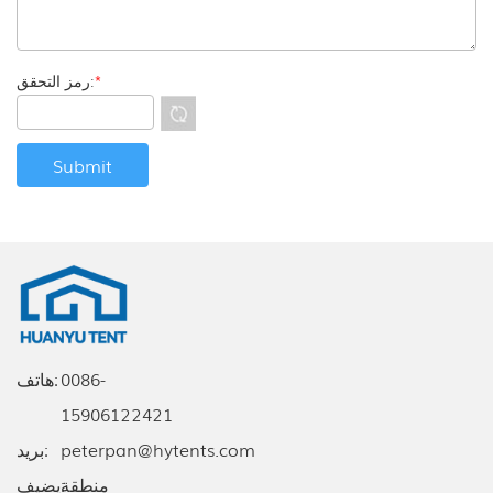
*
رمز التحقق:
0086-
هاتف:
15906122421
peterpan@hytents.com
بريد:
يضيف:
منطقة