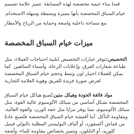
قمنا ببناء خيمة مخصصة لهذه المسابقة. تتميز علامة تصميم
خيام السباق المخصصة بأنها مميزة وبسيطة وسهلة الاستخدام،
مع مساحة داخلية واسعة وحماية من الرياح والأمطار.
ميزات خيام السباق المخصصة
التخصيص:
تتوفر خيارات التخصيص لتلبية احتياجات العملاء، مثل
طباعة شعارات الفرق، وإعلانات الرعاة، وأسماء السائقين. كما
يمكن للعملاء اختيار لون ونمط وحجم خيام السباق المخصصة
لعرض صورة فريدة للفريق وهوية العلامة التجارية.
مواد فائقة الجودة وهيكل متين:
تُصنع هياكل خيام السباق
المخصصة بشكل أساسي من سبائك الألومنيوم عالية القوة، مثل
سبائك الألومنيوم، مما يوفر مزايا مثل خفة الوزن، والقوة العالية،
ومقاومة التآكل. أما أقمشة خيام السباق المخصصة فتُصنع عادةً
من قماش أكسفورد، أو ألياف البوليستر المطلية بالبولي فينيل
كلوريد، أو النايلون، وتتميز بخصائص مقاومة للماء، وأشعة