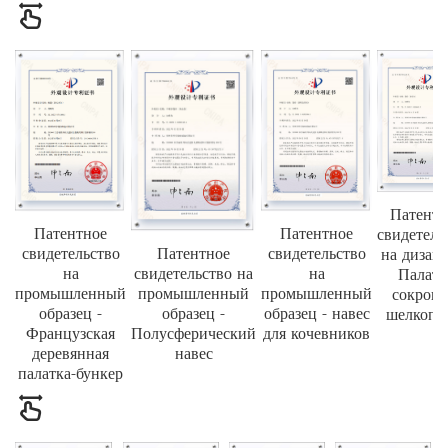
Патентн
Патентное
Патентное
свидетель
свидетельство
свидетельство
Патентное
на дизай
на
на
свидетельство на
Палатк
промышленный
промышленный
промышленный
сокров
образец -
образец - навес
образец -
шелкопр
Французская
для кочевников
Полусферический
деревянная
навес
палатка-бункер