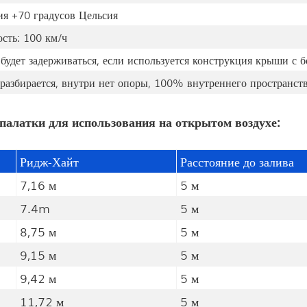
ия +70 градусов Цельсия
сть: 100 км/ч
е будет задерживаться, если используется конструкция крыши с 
 разбирается, внутри нет опоры, 100% внутреннего пространств
палатки для использования на открытом воздухе:
Ридж-Хайт
Расстояние до залива
7,16 м
5 м
7.4m
5 м
8,75 м
5 м
9,15 м
5 м
9,42 м
5 м
11,72 м
5 м