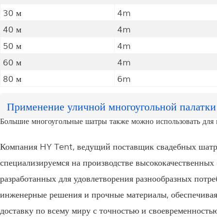
30 м
4m
40 м
4m
50 м
4m
60 м
4m
80 м
6m
Применение уличной многоугольной палатки
Большие многоугольные шатры также можно использовать для 
Компания HY Tent, ведущий поставщик свадебных шатро
специализируемся на производстве высококачественных
разработанных для удовлетворения разнообразных потр
инженерные решения и прочные материалы, обеспечивая
доставку по всему миру с точностью и своевременнос