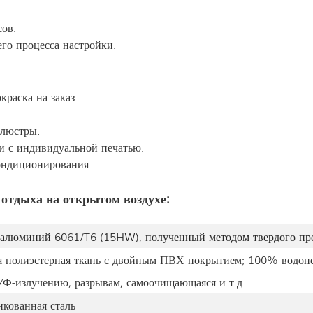
сов.
го процесса настройки.
раска на заказ.
 люстры.
и с индивидуальной печатью.
ондиционирования.
отдыха на открытом воздухе:
алюминий 6061/T6 (15HW), полученный методом твердого пр
я полиэстерная ткань с двойным ПВХ-покрытием; 100% водоне
УФ-излучению, разрывам, самоочищающаяся и т.д.
кованная сталь