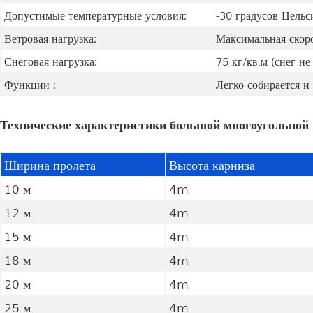
Допустимые температурные условия:
-30 градусов Цельс
Ветровая нагрузка:
Максимальная скоро
Снеговая нагрузка:
75 кг/кв.м (снег н
Функции :
Легко собирается и
Технические характеристики большой многоугольной 
Ширина пролета
Высота карниза
10 м
4m
12 м
4m
15 м
4m
18 м
4m
20 м
4m
25 м
4m