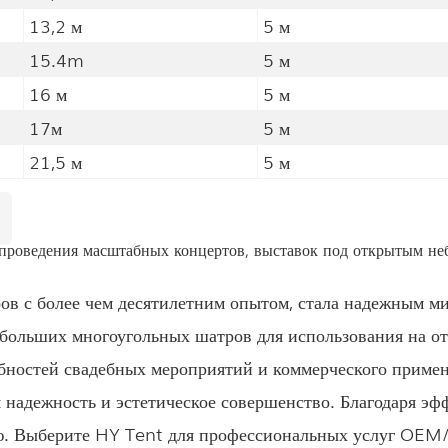
13,2 м
5 м
15.4m
5 м
16 м
5 м
17м
5 м
21,5 м
5 м
проведения масштабных концертов, выставок под открытым не
в с более чем десятилетним опытом, стала надежным м
 больших многоугольных шатров для использования на о
ебностей свадебных мероприятий и коммерческого приме
 надежность и эстетическое совершенство. Благодаря 
тью. Выберите HY Tent для профессиональных услуг OE