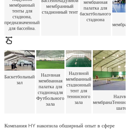
Бассейн
мембранная
мембранный
мембранный
палатка для
тенты для
стадионный тент
баскетбольного
стадиона,
стадиона
предназначенный
мембран
для бассейна.
Надувной
Надувная
Баскетбольный
мембранный
мембранная
зал
стадионный
палатка для
тент для
для
стадиона
Надувн
теннисного
Футбольного
С
мембрана
Теннис
зала
зала
шатер
Компания HY накопила обширный опыт в сфере