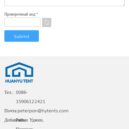
Проверочный код:
*
Тел.:
0086-
15906122421
Почта:
peterpan@hytents.com
Добавлять:
Район Уджин,
Чанчжоу,