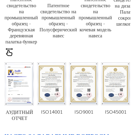
свидетельство
свидетельство
Патентное
на дизай
на
на
свидетельство на
Палатк
промышленный
промышленный
промышленный
сокров
образец -
образец -
образец -
шелкопр
Французская
кочевая модель
Полусферический
деревянная
навеса
навес
палатка-бункер
ISO14001
ISO9001
ISO45001
АУДИТНЫЙ
ОТЧЕТ