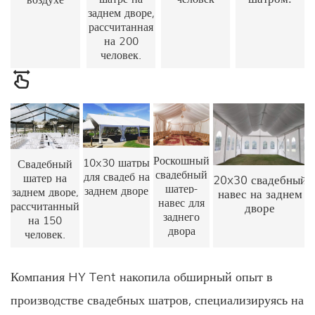
заднем дворе,
рассчитанная
на 200
человек.
Роскошный
10x30
шатры
Свадебный
свадебный
для свадеб на
шатер на
20x30
свадебный
шатер-
заднем дворе
заднем дворе,
навес на заднем
навес для
рассчитанный
дворе
заднего
на 150
двора
человек.
Компания HY Tent накопила обширный опыт в
производстве свадебных шатров, специализируясь на