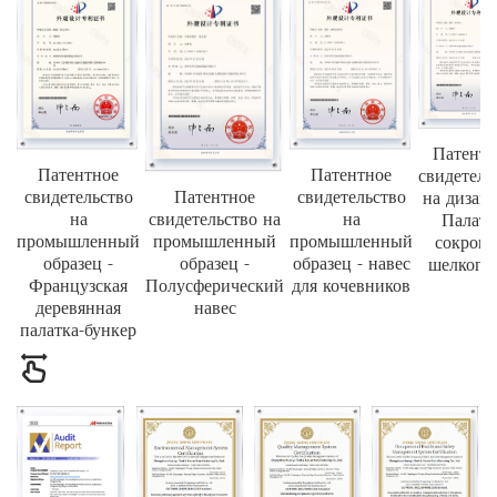
Патентн
Патентное
Патентное
свидетель
свидетельство
свидетельство
Патентное
на дизай
на
на
свидетельство на
Палатк
промышленный
промышленный
промышленный
сокров
образец -
образец - навес
образец -
шелкопр
Французская
для кочевников
Полусферический
деревянная
навес
палатка-бункер