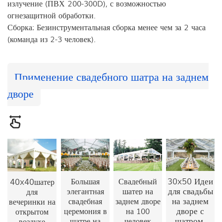
излучение (ПВХ 200-300D), с возможностью
огнезащитной обработки.
Сборка: Безинструментальная сборка менее чем за 2 часа
(команда из 2-3 человек).
Применение свадебного шатра на заднем
дворе
30x50
Идеи
40x40
Большая
Свадебный
шатер
для свадьбы
элегантная
шатер на
для
на заднем
свадебная
заднем дворе
вечеринки на
дворе с
церемония в
на 100
открытом
шатром.
шатре на
человек
воздухе