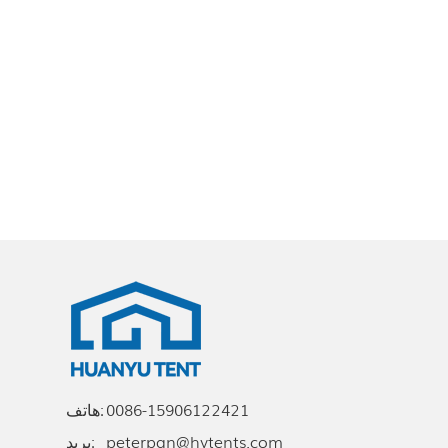
0086-15906122421
هاتف:
peterpan@hytents.com
بريد: