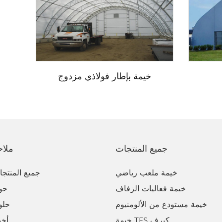
خيمة بإطار فولاذي مزدوج
جميع المنتجات
ملاح
خيمة ملعب رياضي
جميع المنتج
خيمة فعاليات الزفاف
حو
خيمة مستودع من الألومنيوم
حلو
خيمة TFS كيرف
أخب