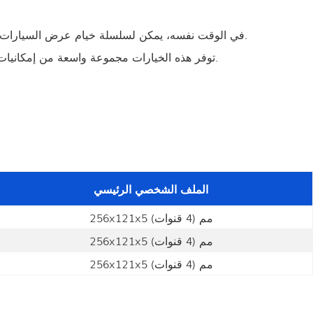
● في الوقت نفسه، يمكن لسلسلة خيام عرض السيارات أن تلبي جميع متطلبات منظمي المعارض لقاعة عرض السيارات المؤقتة: فهي مرنة للغاية ويمكن تركيبها وإزالتها في أقصر وقت ممكن.
● توفر هذه الخيارات مجموعة واسعة من إمكانيات التصميم، ومجموعة متنوعة من العناصر الزخرفية وخيارات التصميم لتكييف مظهر المساحة المؤقتة مع تصميم العلامة التجارية الحالي.
الملف الشخصي الرئيسي
256x121x5 مم (4 قنوات)
256x121x5 مم (4 قنوات)
256x121x5 مم (4 قنوات)