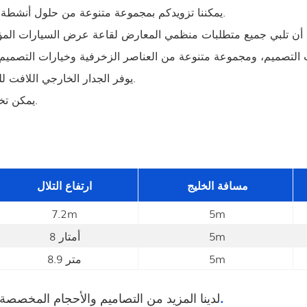
● يمكننا تزويدكم بمجموعة متنوعة من حلول أنشطة معارض السيارات المؤقتة المثالية وأجواء ممتعة للزوار والعارضين.
● يوفر الجدار الخارجي اللافت للنظر للخيمة أفضل فرصة لعرض المنتجات والخدمات بشكل مباشر.
● يمكن تخصيص الشكل واللون والحجم والوظيفة لتلبية الاحتياجات الشخصية.
مسافة الخليج
ارتفاع التلال
7.2m
5m
5m
8 أمتار
5m
8.9 متر
عرض البيانات التفصيلية.
لدينا المزيد من التصاميم والأحجام المخصص