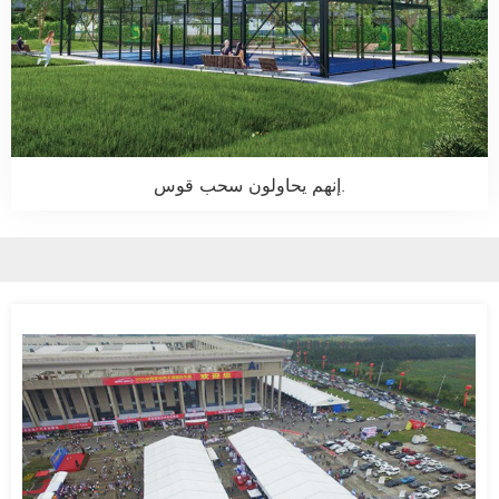
إنهم يحاولون سحب قوس.