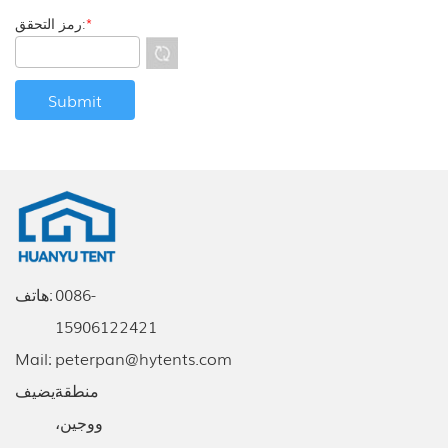
*
رمز التحقق:
0086-
هاتف:
15906122421
Mail:
peterpan@hytents.com
يضيف:
منطقة
ووجين،