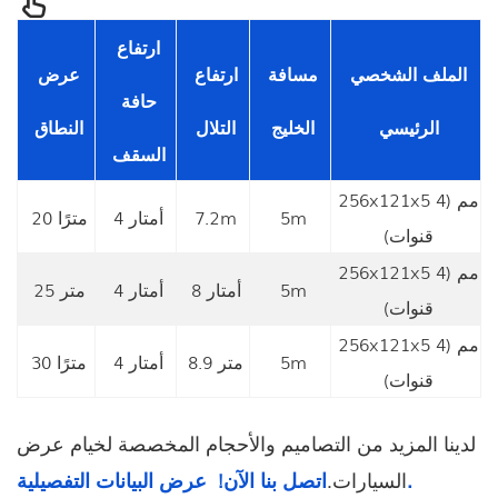
ارتفاع
الملف الشخصي
مسافة
ارتفاع
عرض
حافة
الرئيسي
الخليج
التلال
النطاق
السقف
256x121x5 مم (4
5m
7.2m
4 أمتار
20 مترًا
قنوات)
256x121x5 مم (4
5m
8 أمتار
4 أمتار
25 متر
قنوات)
256x121x5 مم (4
5m
8.9 متر
4 أمتار
30 مترًا
قنوات)
لدينا المزيد من التصاميم والأحجام المخصصة لخيام عرض
عرض البيانات التفصيلية.
السيارات.
اتصل بنا الآن!