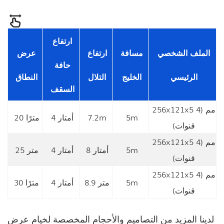
ارتفاع
الملف الشخصي
مسافة
ارتفاع
عرض
حافة
الرئيسي
الخليج
التلال
النطاق
السقف
256x121x5 مم (4
5m
7.2m
4 أمتار
20 مترًا
قنوات)
256x121x5 مم (4
5m
8 أمتار
4 أمتار
25 متر
قنوات)
256x121x5 مم (4
5m
8.9 متر
4 أمتار
30 مترًا
قنوات)
لدينا المزيد من التصاميم والأحجام المخصصة لخيام عرض