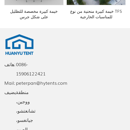
خيمة كبيرة منحنية من نوع TFS
خيمة كبيرة مخصصة للتظليل
للمناسبات الخارجية
على شكل جرس
0086-
هاتف:
15906122421
Mail:
peterpan@hytents.com
يضيف:
منطقة
ووجين،
تشانغتشو،
جيانغسو،
الصين