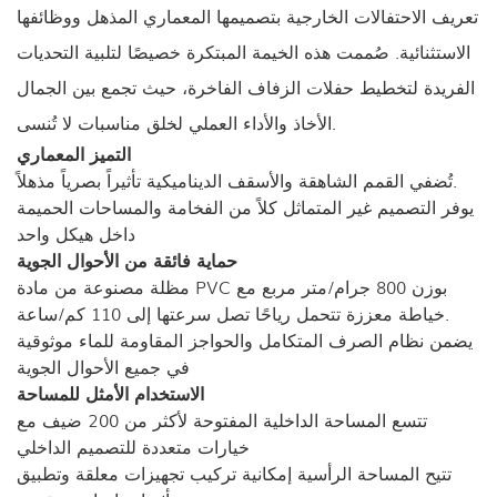
تعريف الاحتفالات الخارجية بتصميمها المعماري المذهل ووظائفها
الاستثنائية. صُممت هذه الخيمة المبتكرة خصيصًا لتلبية التحديات
الفريدة لتخطيط حفلات الزفاف الفاخرة، حيث تجمع بين الجمال
الأخاذ والأداء العملي لخلق مناسبات لا تُنسى.
التميز المعماري
تُضفي القمم الشاهقة والأسقف الديناميكية تأثيراً بصرياً مذهلاً.
يوفر التصميم غير المتماثل كلاً من الفخامة والمساحات الحميمة
داخل هيكل واحد
حماية فائقة من الأحوال الجوية
مظلة مصنوعة من مادة PVC بوزن 800 جرام/متر مربع مع
خياطة معززة تتحمل رياحًا تصل سرعتها إلى 110 كم/ساعة.
يضمن نظام الصرف المتكامل والحواجز المقاومة للماء موثوقية
في جميع الأحوال الجوية
الاستخدام الأمثل للمساحة
تتسع المساحة الداخلية المفتوحة لأكثر من 200 ضيف مع
خيارات متعددة للتصميم الداخلي
تتيح المساحة الرأسية إمكانية تركيب تجهيزات معلقة وتطبيق