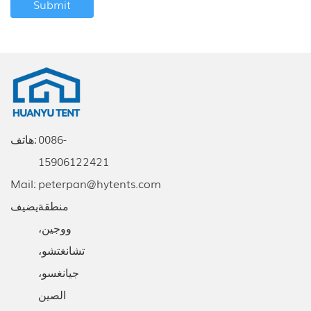
0086-
هاتف:
15906122421
Mail:
peterpan@hytents.com
يضيف:
منطقة
ووجين،
تشانغتشو،
جيانغسو،
الصين