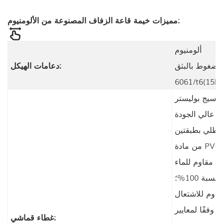
مميزات خيمة قاعة الزفاف المصنوعة من الألومنيوم:
ألومنيوم
مضغوط بالبثق
دعامات الهيكل:
6061/t6(15h
نسيج بوليستر
عالي الجودة
مطلي بطبقتين
من مادة PVC؛
مقاوم للماء
بنسبة 100%؛
قاوم للاشتعال
وفقًا لمعايير
غطاء قماشي: