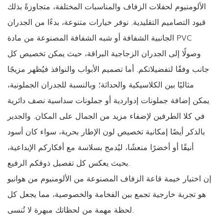
الألومنيوم لحفلات الزفاف والمناسبات المختلفة، متجاوزةً بذلك
قيود التصاميم التقليدية. نوفر خيارات متنوعة، بدءًا من الجدران
الجانبية الشفافة أو شبه الشفافة المصنوعة من مادة PVC
وصولًا إلى الجدران الزجاجية البراقة، حيث يمكن تخصيص كل
جانب وفقًا لتفضيلاتكم. أما تصميم الأبواب والنوافذ فيُظهر مزيجًا
مثاليًا بين الكلاسيكية والحداثة؛ وبالنسبة للجدران الجملونية،
يمكن إضافة جملونات إدواردية أو جملونات سداسية نصف دائرية
في كلا الطرفين لإضفاء مزيد من الجمال على المكان. والجدير
بالذكر أيضًا إمكانية تخصيص لون الإطار بحرية، سواء كان أسود
أنيقًا أو أخضرًا منعشًا، ليُدمج بسلاسة مع أفكاركم الإبداعية،
بحيث يعكس كل تفصيل ذوقكم الرفيع.
إن اختيار خيمة قاعة الزفاف المصنوعة من الألومنيوم من هوانيو
هو تجربة خارجية تجمع بين الفخامة والخصوصية، مما يجعل كل
لحظة مهمة من لحظاتك مبهرة لا تُنسى.