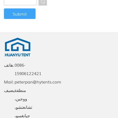
0086-
هاتف:
15906122421
Mail:
peterpan@hytents.com
يضيف:
منطقة
ووجين،
تشانغتشو،
جيانغسو،