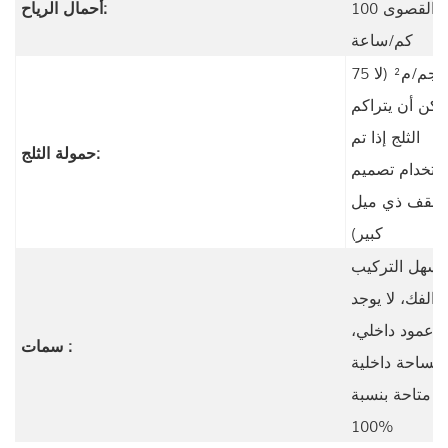
القصوى 100
أحمال الرياح:
كم/ساعة
75 كجم/م² (لا
مكن أن يتراكم
الثلج إذا تم
حمولة الثلج:
ستخدام تصميم
سقف ذي ميل
كبير)
سهل التركيب
والفك، لا يوجد
عمود داخلي،
سمات :
مساحة داخلية
متاحة بنسبة
100%