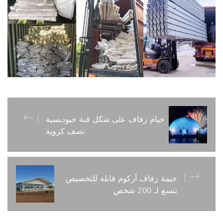
خيام زفاف على شكل قبة جيوديسية
نصف كروية
خيمة زفاف أركوم قابلة للتخصيص
تتسع لـ 200 شخص