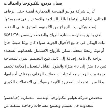
ضمان مزدوج للتكنولوجيا والجماليات
تُدرك شركة هوانيو للهندسة المعمارية أهمية حفل الزفاف
المثالي، لذا تُولي اهتمامًا بالغًا للسلامة والاستقرار في تصميماتها.
يُصنع هيكل بيت الزجاج من الألمنيوم المبثوق عالي الضغط
6061/T6، الذي يتميز بمقاومة ممتازة للرياح والضغط، ويضمن
ثبات الهيكل في جميع الأحوال الجوية. سواء كان يومًا صيفيًا حارًا
أو يومًا ربيعيًا منعشًا، يمكن للأزواج الاستمتاع بلحظاتهم السعيدة
براحة بال تامة. إضافةً إلى ذلك، يتيح التصميم المرن للمساحة
(من 15 مترًا إلى 40 مترًا) والطول القابل للتعديل، إمكانية تكييف
خيمة بيت الزجاج مع احتياجات حفلات الزفاف بمختلف أحجامها،
بدءًا من التجمعات الصغيرة الأنيقة وصولًا إلى الاحتفالات الكبرى.
تتخصص شركة هوانيو لتكنولوجيا الهندسة المعمارية (جيانغسو)
المحدودة في تصميم وتصنيع مساحات زجاجية متنقلة من