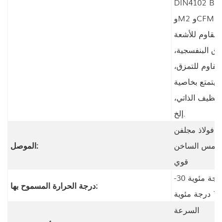
DIN4102 B1
وM2 وCFM؛
مقاوم للأشعة
وق البنفسجية،
مقاوم للتمزق،
يتمتع بخاصية
لتنظيف الذاتي،
إلخ.
فولاذ مجلفن
لغمس الساخن
الموصل:
قوي
-30 درجة مئوية
درجة الحرارة المسموح بها:
السرعة