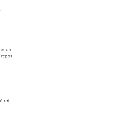
e
nd un
 repas
étroit.