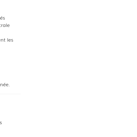
hés
trale
nt les
gnée.
s