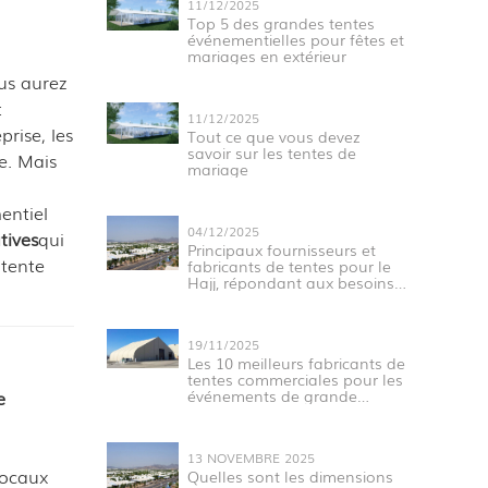
11/12/2025
Top 5 des grandes tentes
événementielles pour fêtes et
mariages en extérieur
ous aurez
t
11/12/2025
rise, les
Tout ce que vous devez
savoir sur les tentes de
re. Mais
mariage
entiel
04/12/2025
tives
qui
Principaux fournisseurs et
 tente
fabricants de tentes pour le
Hajj, répondant aux besoins
des pèlerins
19/11/2025
Les 10 meilleurs fabricants de
tentes commerciales pour les
e
événements de grande
envergure
13 NOVEMBRE 2025
focaux
Quelles sont les dimensions