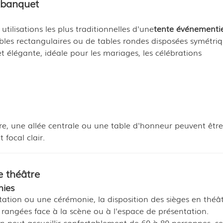
e banquet
tilisations les plus traditionnelles d'une
tente événementie
les rectangulaires ou de tables rondes disposées symétri
t élégante, idéale pour les mariages, les célébrations
e, une allée centrale ou une table d'honneur peuvent être
 focal clair.
e théâtre
nies
tation ou une cérémonie, la disposition des sièges en théât
 rangées face à la scène ou à l'espace de présentation.
on peut accueillir confortablement de 60 à 80 personnes, s