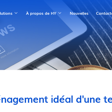
lutions
À propos de HY
Nouvelles
Contact
énagement idéal d'une t