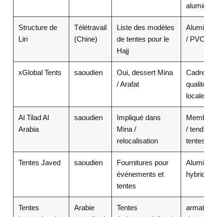
aluminiu
Structure de
Télétravail
Liste des modèles
Aluminiu
Liri
(Chine)
de tentes pour le
/ PVC
Hajj
xGlobal Tents
saoudien
Oui, dessert Mina
Cadres d
/ Arafat
qualité
locale
Al Tilad Al
saoudien
Impliqué dans
Membran
Arabia
Mina /
/ tendue 
relocalisation
tentes
Tentes Javed
saoudien
Fournitures pour
Aluminiu
événements et
hybride
tentes
Tentes
Arabie
Tentes
armature