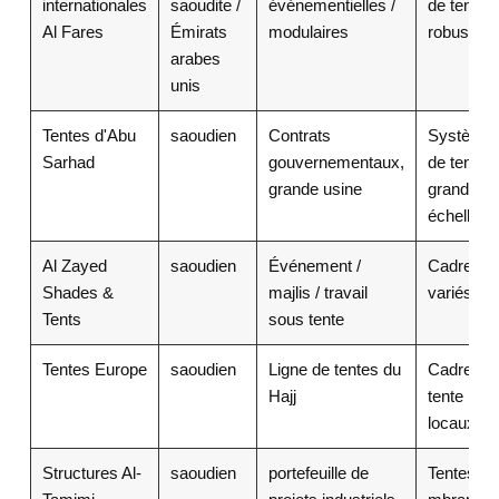
internationales
saoudite /
événementielles /
de tente
Al Fares
Émirats
modulaires
robustes
arabes
unis
Tentes d'Abu
saoudien
Contrats
Système
Sarhad
gouvernementaux,
de tentes
grande usine
grande
échelle
Al Zayed
saoudien
Événement /
Cadres
Shades &
majlis / travail
variés
Tents
sous tente
Tentes Europe
saoudien
Ligne de tentes du
Cadres d
Hajj
tente
locaux
Structures Al-
saoudien
portefeuille de
Tentes/m