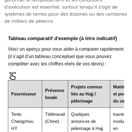
d'exécution est essentiel, surtout lorsqu'il s'agit de
systèmes de tentes pour des dizaines ou des centaines
de milliers de pèlerins.
Tableau comparatif d'exemple (à titre indicatif)
Voici un aperçu pour vous aider à comparer rapidement
(il s'agit d'un tableau conceptuel que vous pouvez
compléter avec les chiffres réels de vos devis) :
Projets connus
Matériau
Présence
Fournisseur
liés au Hajj /
et portée
locale
pèlerinage
du cadre
Tente
Télétravail
Quelques
travées
Changzhou
(Chine)
annonces de
modulair
HY
pèlerinage à Hajj
en