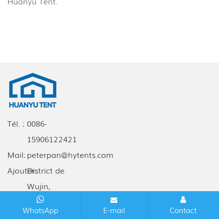
Huanyu Tent.
Tél. :
0086-
15906122421
Mail:
peterpan@hytents.com
Ajouter:
District de
Wujin,
Changzhou,
WhatsApp
E-mail
Contact
Jiangsu, Chine