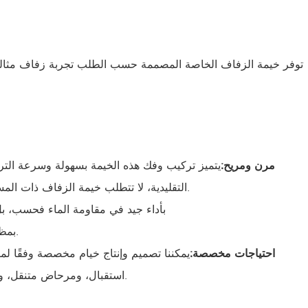
توفر خيمة الزفاف الخاصة المصممة حسب الطلب تجربة زفاف مثالية
● مرن ومريح:
يتميز تركيب وفك هذه الخيمة بسهولة وسرعة التركيب
التقليدية، لا تتطلب خيمة الزفاف ذات المساحة المفتوحة أعمدة حاملة. تضمن هذه الميزة مساحة داخلية واسعة دون عوائق للرؤية أو الحركة، مما يتيح استخدام المساحة بمرونة أكبر.
لا يتميز نسيج ألياف كشط السكاكين المصنوع من مادة PVC ب
يتميز إطار الألمنيوم الصناعي من سلسلة T6 6 بمظهره الجميل، كما أنه أخف وزنًا وأكثر صلابة. ويضمن هذا الإطار جمال الخيمة وسلامة هيكلها.
● احتياجات مخصصة:
يمكننا تصميم وإنتاج خيام مخصصة وفقًا لم
استقبال، ومرحاض متنقل، وما إلى ذلك؛ ويمكننا أيضًا توفير بطانة السقف، والستائر الجانبية، والإضاءة، وتكييف الهواء، والأرضيات، وغيرها من المرافق الداعمة المقابلة.