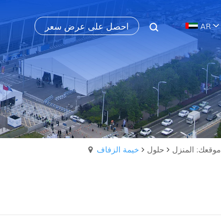
احصل على عرض سعر
AR
موقعك: المنزل
حلول
خيمة الزفاف