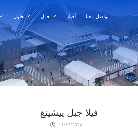
تواصل معنا
أخبار
حول
حلول
فيلا جبل ييشينغ
11/12/2024