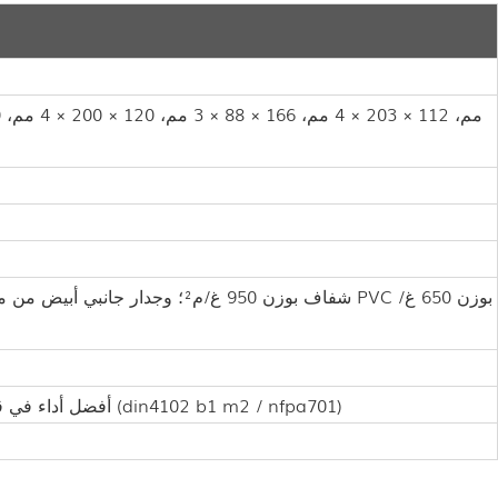
أفضل أداء في قوة الكسر، ومقاومة الماء، ومقاومة الأشعة فوق البنفسجية، ومقاومة اللهب (din4102 b1 m2 / nfpa701)