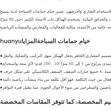
يز خيام حمامات السباحة لدينا بنسيج PVC/PE مقاوم للماء، ومقاومة للأشعة فوق البنفسجية،
وأرضيات مانعة للانزلاق، مما يوفر مساحات آمنة ومُحكمة الإغلاق لحمامات السباحة في جميع الأحوال الجوية، مناسبة للفنادق والمنتجعات والحدائق المائية. تستخدم الهياكل ذات الامتداد الكبير (حتى 80 مترًا)
خيام حمامات السباحة
المزايا
huanyu
●
●
●
●