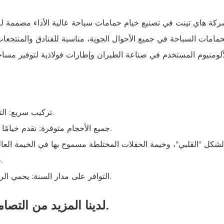
ي تينت في تصنيع خيام حمامات سباحة عالية الأداء مصممة للاستخدام التجاري والترفيهي. تتم
تركيب سريع: التصميم المعياري/الجاهز يجعل الهيكل سهل التركيب والتفكيك والنقل.
جميع الأحجام متوفرة: نقدم خيامًا بمدى يتراوح من 3 إلى 60 مترًا (10 - 200 قدم) لأي سعة واستخدام.
فعال من حيث التكلفة: فهو أقل تكلفة من بناء منشآت رياضية دائمة.
التوافر على مدار السنة: يحمي الرياضيين والمتفرجين من سوء الأحوال الجوية، مما يطيل فترة التوافر.
لدينا المزيد من التصاميم المخصصة، كما تتوفر المقاسات المخصصة.