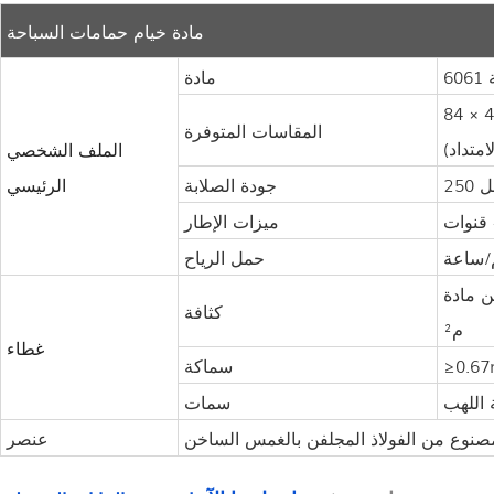
مادة خيام حمامات السباحة
مادة
2 × 4 مم، 120 × 250 × 4 مم، 120 × 300 × 5 مم، 120 × 350 × 6 مم،
المقاسات المتوفرة
الملف الشخصي
قل
جودة الصلابة
الرئيسي
ميزات الإطار
حمل الرياح
 من مادة PVC بوزن 650 غ/
كثافة
م²
غطاء
≥0.6
سماكة
سمات
عنصر