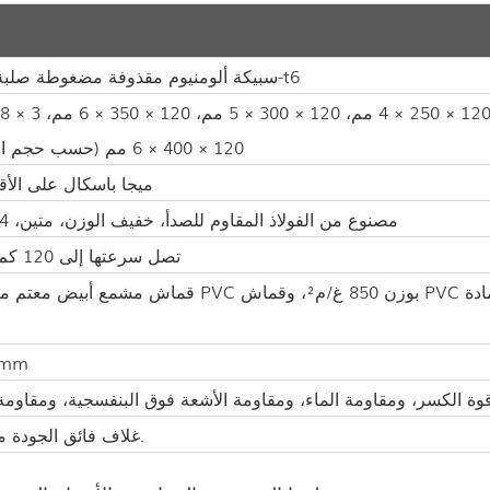
سبيكة ألومنيوم مقذوفة مضغوطة صلبة 6061-t6
84 × 48 × 3 مم، 112 × 203 × 4 مم، 166 × 88 × 3 مم، 120 × 00
120 × 400 × 6 مم (حسب حجم الامتداد)
250 ميجا باسكال على الأ
مصنوع من الفولاذ المقاوم للصدأ، خفيف الوزن، متين، 4 قنوات
تصل سرعتها إلى 120 كم/ساعة
قماش مشمع أبيض معتم من مادة PVC بوزن 850 غ/م²، وقماش PVC شفاف بوزن 950 غ/م²؛ وجدار جانبي أبيض
7mm
غلاف فائق الجودة مصنوع من الفولاذ المجلفن بالغمس الساخن.