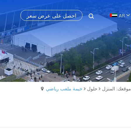
احصل على عرض سعر
AR
موقعك: المنزل
حلول
خيمة ملعب رياضي