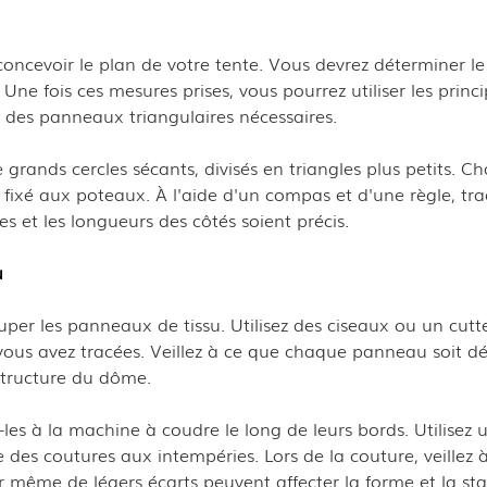
concevoir le plan de votre tente. Vous devrez déterminer le
ne fois ces mesures prises, vous pourrez utiliser les princ
e des panneaux triangulaires nécessaires.
rands cercles sécants, divisés en triangles plus petits. C
fixé aux poteaux. À l'aide d'un compas et d'une règle, tra
es et les longueurs des côtés soient précis.
u
uper les panneaux de tissu. Utilisez des ciseaux ou un cutt
vous avez tracées. Veillez à ce que chaque panneau soit 
 structure du dôme.
s à la machine à coudre le long de leurs bords. Utilisez un
 des coutures aux intempéries. Lors de la couture, veillez 
ar même de légers écarts peuvent affecter la forme et la sta