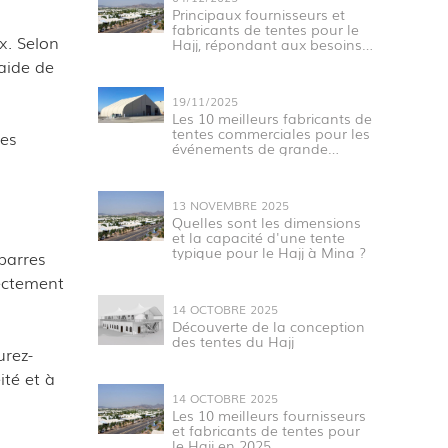
Principaux fournisseurs et
fabricants de tentes pour le
x. Selon
Hajj, répondant aux besoins
des pèlerins
'aide de
19/11/2025
Les 10 meilleurs fabricants de
tentes commerciales pour les
les
événements de grande
envergure
13 NOVEMBRE 2025
Quelles sont les dimensions
et la capacité d'une tente
typique pour le Hajj à Mina ?
barres
rectement
14 OCTOBRE 2025
Découverte de la conception
des tentes du Hajj
urez-
ité et à
14 OCTOBRE 2025
Les 10 meilleurs fournisseurs
et fabricants de tentes pour
le Hajj en 2025