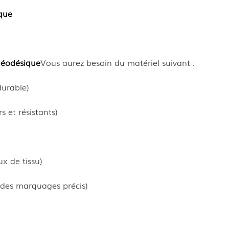
que
géodésique
Vous aurez besoin du matériel suivant :
durable)
 et résistants)
x de tissu)
es marquages ​​précis)