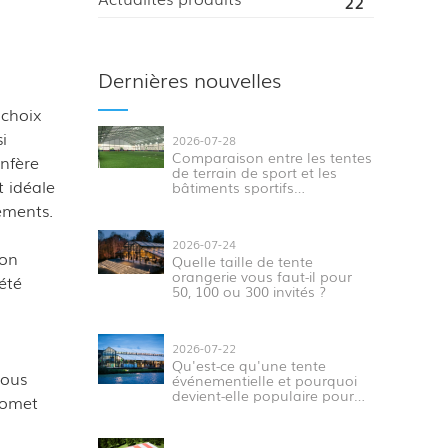
22
Dernières nouvelles
 choix
i
2026-07-28
Comparaison entre les tentes
onfère
de terrain de sport et les
t idéale
bâtiments sportifs
traditionnels pour les
ements.
événements modernes
2026-07-24
ion
Quelle taille de tente
orangerie vous faut-il pour
été
50, 100 ou 300 invités ?
2026-07-22
Qu'est-ce qu'une tente
vous
événementielle et pourquoi
devient-elle populaire pour
romet
les événements en plein air ?