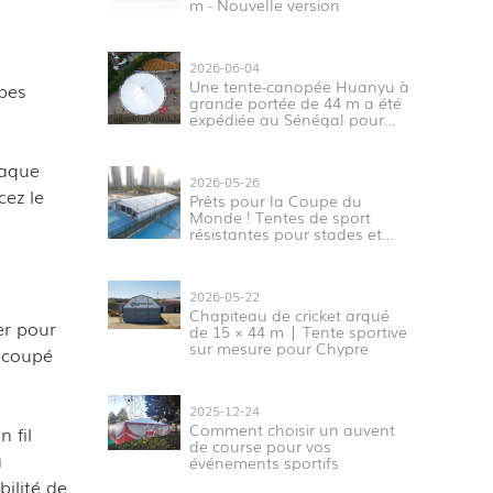
m - Nouvelle version
2026-06-04
Une tente-canopée Huanyu à
ipes
grande portée de 44 m a été
expédiée au Sénégal pour
des projets sportifs et
d'exposition en Afrique de
haque
l'Ouest.
2026-05-26
cez le
Prêts pour la Coupe du
Monde ! Tentes de sport
résistantes pour stades et
rassemblements
2026-05-22
Chapiteau de cricket arqué
er pour
de 15 × 44 m | Tente sportive
sur mesure pour Chypre
découpé
2025-12-24
Comment choisir un auvent
 fil
de course pour vos
à
événements sportifs
bilité de