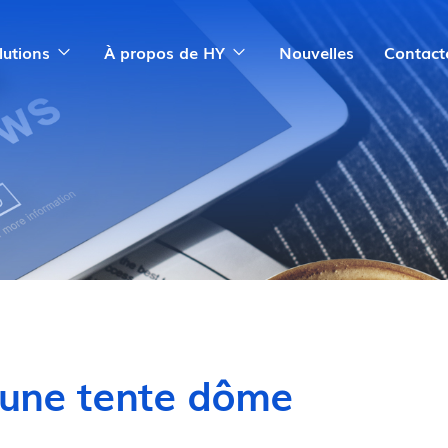
lutions
À propos de HY
Nouvelles
Contact
 une tente dôme