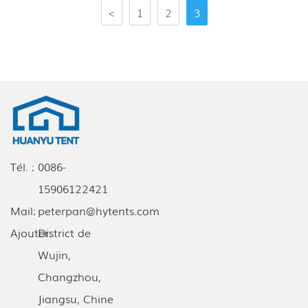
<
1
2
3
Tél. :
0086-
15906122421
Mail:
peterpan@hytents.com
Ajouter:
District de
Wujin,
Changzhou,
Jiangsu, Chine