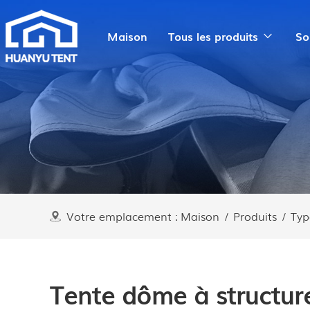
Maison
Tous les produits
So
Votre emplacement :
Maison
/
Produits
/
Typ
Tente dôme à structur