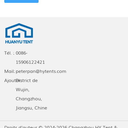
Tél. :
0086-
15906122421
Mail:
peterpan@hytents.com
Ajouter:
District de
Wujin,
Changzhou,
Jiangsu, Chine
Droits d'auteur © 2024-2026 Changzhou HY Tent &