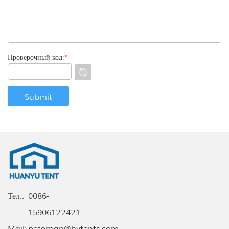
Проверочный код:
*
Тел.:
0086-
15906122421
Mail:
peterpan@hytents.com