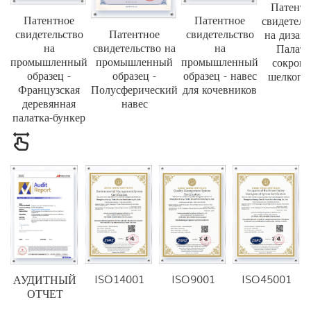
Патентн
Патентное
Патентное
свидетель
свидетельство
свидетельство
Патентное
на дизай
на
на
свидетельство на
Палатк
промышленный
промышленный
промышленный
сокров
образец -
образец - навес
образец -
шелкопр
Французская
для кочевников
Полусферический
деревянная
навес
палатка-бункер
ISO14001
ISO9001
ISO45001
АУДИТНЫЙ
ОТЧЕТ