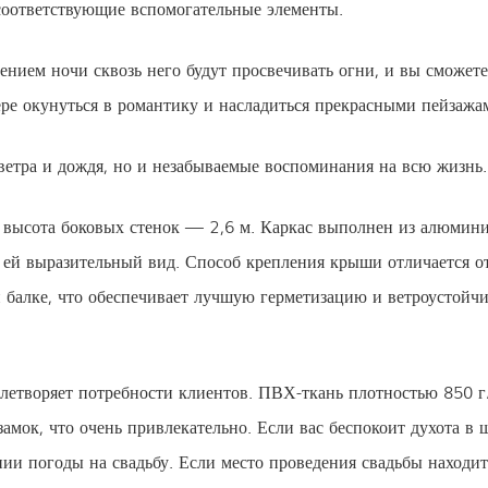
соответствующие вспомогательные элементы.
лением ночи сквозь него будут просвечивать огни, и вы сможет
ере окунуться в романтику и насладиться прекрасными пейзажа
ветра и дождя, но и незабываемые воспоминания на всю жизнь.
, высота боковых стенок — 2,6 м. Каркас выполнен из алюмин
т ей выразительный вид. Способ крепления крыши отличается о
балке, что обеспечивает лучшую герметизацию и ветроустойчив
етворяет потребности клиентов. ПВХ-ткань плотностью 850 г/к
замок, что очень привлекательно. Если вас беспокоит духота в
нии погоды на свадьбу. Если место проведения свадьбы находи