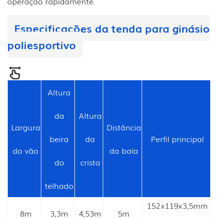
operação rapidamente.
Especificações da tenda para ginásio
poliesportivo
Altura
da
Altura
Largura
Distância
beira
da
Perfil principal
do vão
da baía
do
crista
telhado
152x119x3,5mm
8m
3,3m
4,53m
5m