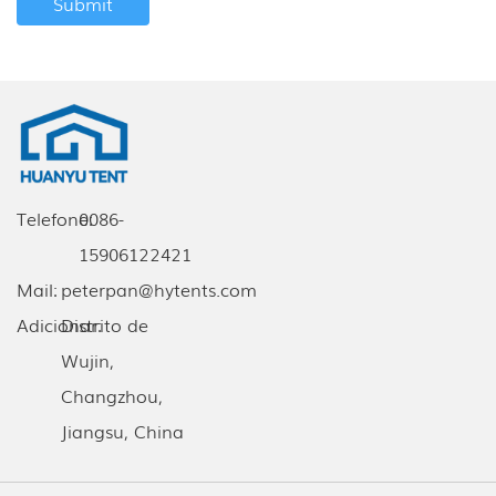
Telefone:
0086-
15906122421
Mail:
peterpan@hytents.com
Adicionar:
Distrito de
Wujin,
Changzhou,
Jiangsu, China