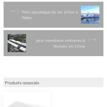
Parc aquatique du lac Jinhai à
Pékin
Jeux mondiaux militaires à
Wuhan, en Chine
Produits associés