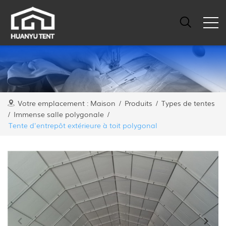
Votre emplacement :
Maison
/
Produits
/
Types de tentes
/
Immense salle polygonale
/
Tente d'entrepôt extérieure à toit polygonal