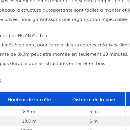
os événements en extérieur et un service complet pour t
apiteaux à structure autoportante sont faciles à monter e
ête privée, nous garantissons une organisation impeccable.
ment par HUANYU Tent.
inés à volonté pour former des structures créatives illimit
e tente de 3x3m peut être montée en seulement 10 minutes.
plus durable que les structures en fer et en bois.
s
Hauteur de la crête
Distance de la baie
8,9 m
5 m
10,5 m
5 m