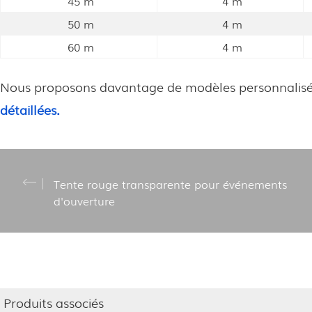
45 m
4 m
50 m
4 m
60 m
4 m
Nous proposons davantage de modèles personnalisés e
détaillées.
Tente rouge transparente pour événements
d'ouverture
Produits associés