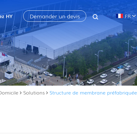
Demander un devis
ez HY
FR
Domicile
Solutions
Structure de membrane préfabriquée