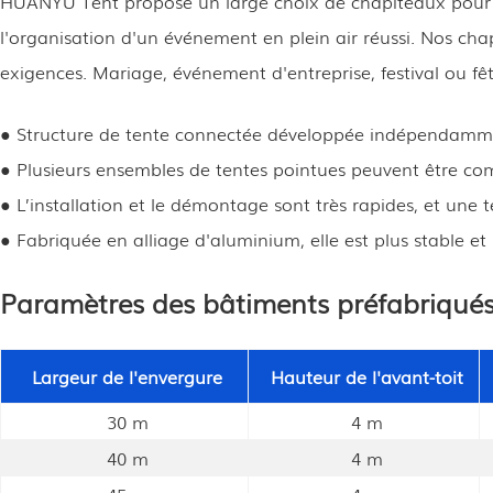
HUANYU Tent propose un large choix de chapiteaux pour v
l'organisation d'un événement en plein air réussi. Nos ch
exigences. Mariage, événement d'entreprise, festival ou f
● Structure de tente connectée développée indépendam
● Plusieurs ensembles de tentes pointues peuvent être comb
● L’installation et le démontage sont très rapides, et un
● Fabriquée en alliage d'aluminium, elle est plus stable et 
Paramètres des bâtiments préfabriqué
Largeur de l'envergure
Hauteur de l'avant-toit
30 m
4 m
40 m
4 m