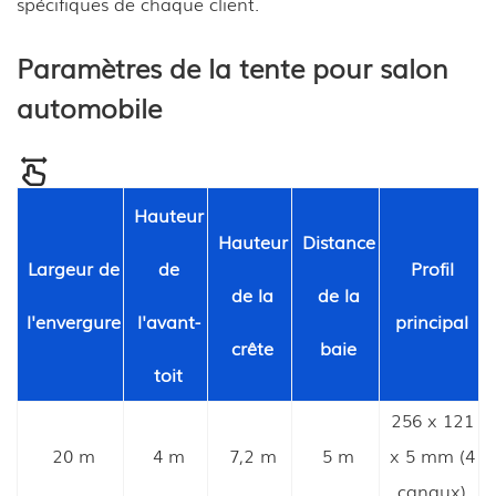
spécifiques de chaque client.
Paramètres de la tente pour salon
automobile
Hauteur
Hauteur
Distance
Largeur de
de
Profil
de la
de la
l'envergure
l'avant-
principal
crête
baie
toit
256 x 121
20 m
4 m
7,2 m
5 m
x 5 mm (4
canaux)