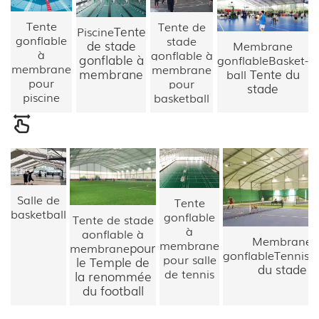
Tente
Tente de
Tente
Piscine
gonflable
stade
de stade
Membrane
à
gonflable à
gonflable à
gonflable
Basket-
membrane
membrane
membrane
Tente du
ball
pour
pour
stade
piscine
basketball
Salle de
Tente
basketball
gonflable
Tente de stade
à
gonflable à
Membrane
membrane
pour
membrane
T
gonflable
Tennis
pour salle
le Temple de
du stade
de tennis
la renommée
du football