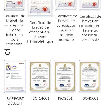
Certificat de
Certificat de
Certificat de
brevet de
brevet de
brevet de
Certificat de
conception
conception
conception -
brevet de
- Tente-
- Auvent
Tente au
conception -
trémie en
modèle
trésor du
Auvent
bois
nomade
ver à soie
hémisphérique
française
ISO 14001
ISO9001
ISO45001
RAPPORT
D'AUDIT