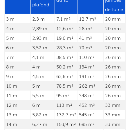
plafond
de force
3 m
2,3 m
7,1 m²
12,7 m³
20 mm
4 m
2,89 m
12,6 m²
28 m³
20 mm
5 m
2,93 m
19,6 m²
41 m³
20 mm
6 m
3,52 m
28,3 m²
70 m³
20 mm
7 m
4,1 m
38,5 m²
110 m³
26 mm
8 m
4 m
50,2 m²
134 m³
26 mm
9 m
4,5 m
63,6 m²
191 m³
26 mm
10 m
5 m
78,5 m²
262 m³
26 mm
11 m
5,5 m
95 m²
348 m³
26 mm
12 m
6 m
113 m²
452 m³
33 mm
13 m
5,82 m
132,7 m²
545 m³
33 mm
14 m
6,27 m
153,9 m²
685 m³
33 mm