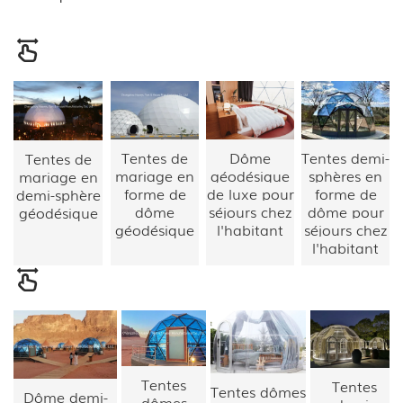
Tentes de
Dôme
Tentes demi-
Tentes de
mariage en
géodésique
sphères en
mariage en
forme de
de luxe pour
forme de
demi-sphère
dôme
séjours chez
dôme pour
géodésique
géodésique
l'habitant
séjours chez
l'habitant
Tentes
Tentes
Tentes dômes
Dôme demi-
dômes