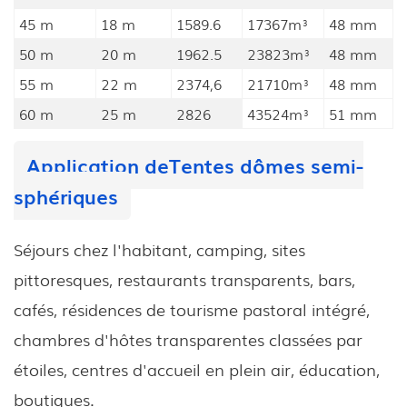
45 m
18 m
1589.6
17367m³
48 mm
50 m
20 m
1962.5
23823m³
48 mm
55 m
22 m
2374,6
21710m³
48 mm
60 m
25 m
2826
43524m³
51 mm
Application de
Tentes dômes semi-
sphériques
Séjours chez l'habitant, camping, sites
pittoresques, restaurants transparents, bars,
cafés, résidences de tourisme pastoral intégré,
chambres d'hôtes transparentes classées par
étoiles, centres d'accueil en plein air, éducation,
boutiques.