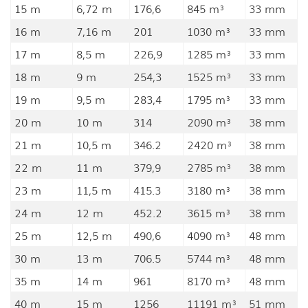
15 m
6,72 m
176,6
845 m³
33 mm
16 m
7,16 m
201
1030 m³
33 mm
17 m
8,5 m
226,9
1285 m³
33 mm
18 m
9 m
254,3
1525 m³
33 mm
19 m
9,5 m
283,4
1795 m³
33 mm
20 m
10 m
314
2090 m³
38 mm
21 m
10,5 m
346.2
2420 m³
38 mm
22 m
11 m
379,9
2785 m³
38 mm
23 m
11,5 m
415.3
3180 m³
38 mm
24 m
12 m
452.2
3615 m³
38 mm
25 m
12,5 m
490,6
4090 m³
48 mm
30 m
13 m
706.5
5744 m³
48 mm
35 m
14 m
961
8170 m³
48 mm
40 m
15 m
1256
11191 m³
51 mm