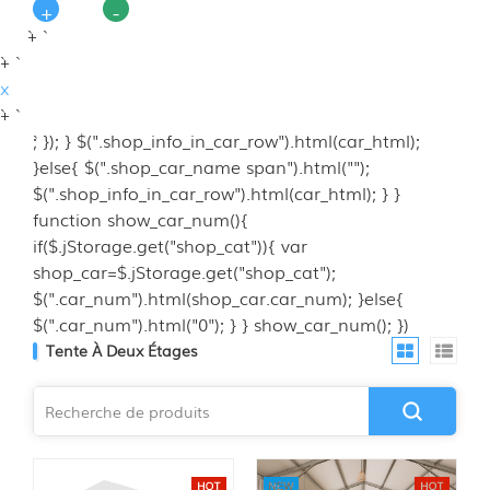
+
-
`+ `
`+ `
x
`+ `
`; }); } $(".shop_info_in_car_row").html(car_html);
}else{ $(".shop_car_name span").html("");
$(".shop_info_in_car_row").html(car_html); } }
function show_car_num(){
if($.jStorage.get("shop_cat")){ var
shop_car=$.jStorage.get("shop_cat");
$(".car_num").html(shop_car.car_num); }else{
$(".car_num").html("0"); } } show_car_num(); })
Tente À Deux Étages