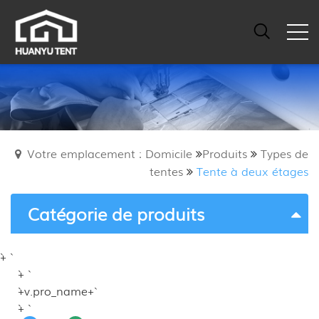
Votre emplacement : Domicile
Produits
Types de
tentes
Tente à deux étages
Catégorie de produits
`+ `
`+ `
`+v.pro_name+`
`+ `