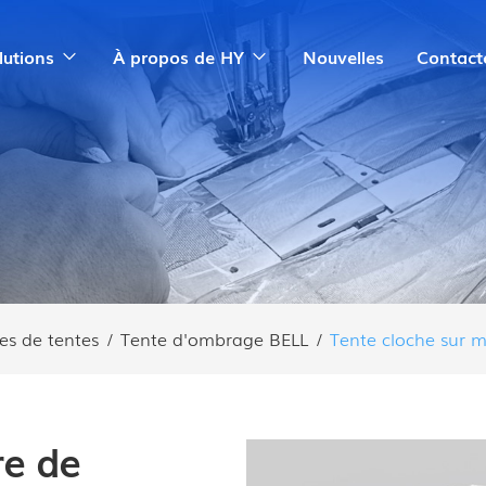
lutions
À propos de HY
Nouvelles
Contact
es de tentes
/
Tente d'ombrage BELL
/
Tente cloche sur m
re de