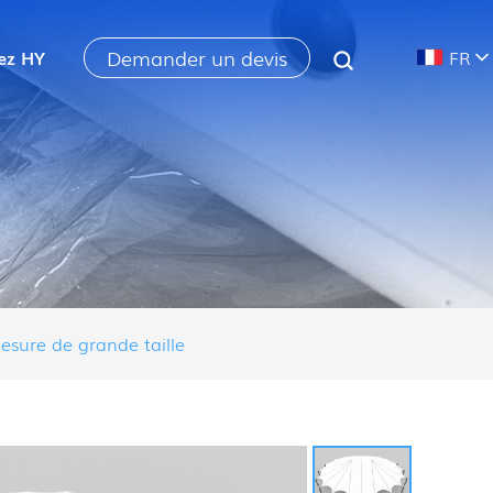
Demander un devis
ez HY
FR
esure de grande taille