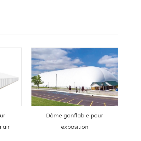
ur
Dôme gonflable pour
G
 air
exposition
Te