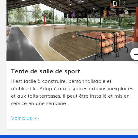
Dôme aérien
Un matériau composite multicouche avec de
multiples traitements de surface, une structure de
construction simple, une construction facile sans
détruire les fondations, et qui peut être déplacé
hors site à tout moment.
Voir plus >>