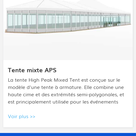
Tente de salle de sport
Il est facile à construire, personnalisable et
réutilisable. Adapté aux espaces urbains inexploités
et aux toits-terrasses, il peut être installé et mis en
service en une semaine.
Voir plus >>