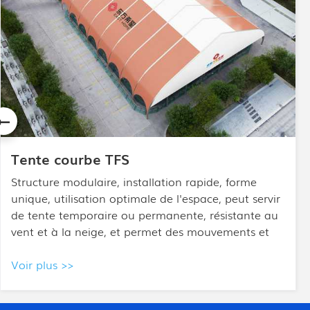
Tente mixte APS
La tente High Peak Mixed Tent est conçue sur le
modèle d'une tente à armature. Elle combine une
haute cime et des extrémités semi-polygonales, et
est principalement utilisée pour les événements
haut de gamme.
Voir plus >>