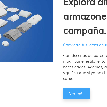
Explora d
armazones
campaña.
Convierte tus ideas en r
Con decenas de patent
modificar el estilo, el 
necesidades. Además, d
significa que si ya nos
carpa.
Ver más