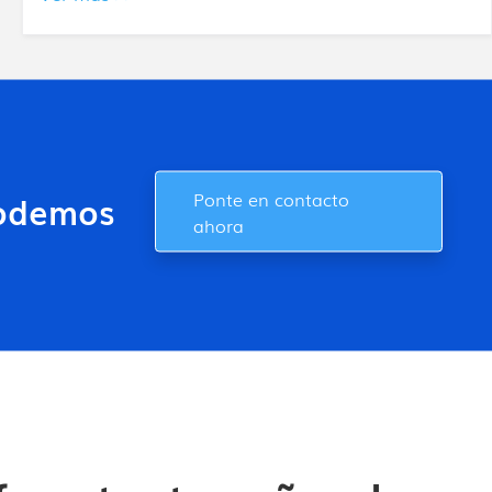
Ponte en contacto
 podemos
ahora