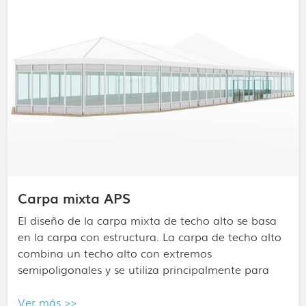
Carpa del pabellón deportivo
Se puede construir rápidamente, personalizar de
forma flexible y reutilizar. Es ideal para terrenos
urbanos en desuso y azoteas, y puede completarse
y ponerse en funcionamiento en una semana.
Ver más >>