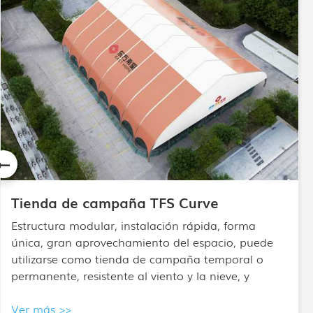
Carpa mixta APS
El diseño de la carpa mixta de techo alto se basa
en la carpa con estructura. La carpa de techo alto
combina un techo alto con extremos
semipoligonales y se utiliza principalmente para
eventos de alto nivel.
Ver más >>