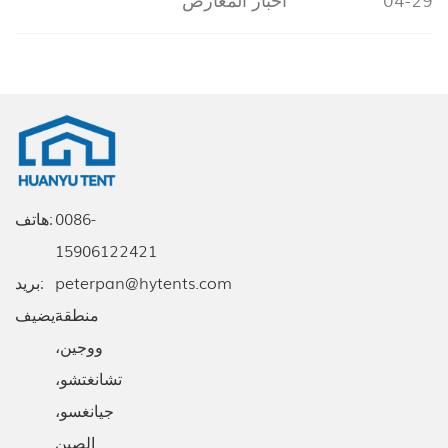
الجناح رقم 11.1l24
0086-
هاتف:
15906122421
peterpan@hytents.com
بريد:
يضيف:
منطقة
ووجين،
تشانغتشو،
جيانغسو،
الصين