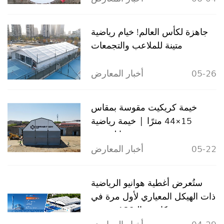
جاهزة لكأس العالم! خيام رياضية
متينة للملاعب والتجمعات
05-26
أخبار المعارض
خيمة كريكيت مقوسة بمقاس
15×44 مترًا | خيمة رياضية
مصممة خصيصًا لقبرص
05-22
أخبار المعارض
ستُعرض أغطية هوانيو الرياضية
ذات الهيكل المعياري لأول مرة في
معرض كانتون الـ139، وتدعو
الزوار من جميع أنحاء العالم لزيارة
04-29
أخبار المعارض